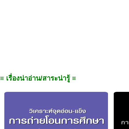
≡ เรื่องน่าอ่าน/สาระน่ารู้ ≡