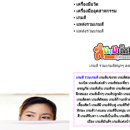
•
เครื่องมือวัด
•
เครื่องมืออุตสาหกรรม
•
เกมส์
•
แหล่งรวมเกมส์
•
แหล่งรวมเกมส์
เกมส์ รวมเกมส์สนุกๆ ค
เกมส์
รวมเกมส์
เกมส์แข่งรถ
เกมส์ต่อส
ระเบิด
เกมส์แต่งตัว
เกมส์ท่องเที่ยว
ผจญภัย
เกมส์เต้น
เกมส์รถ
เกมส์ดนต
ฝึกสมอง
เกมส์เด็กๆ
เกมส์ปลูกผัก
เกมส
เกมส์ตลก
เกมส์ตัดผม
เกมส์ก้านกล้ว
เลี้ยงสัตว์
เกมส์ผี
เกมส์จับคู่
เกมส์กีฬ
ทักษะ
เกมส์วางแผน
เกมส์จีบหนุ่ม
เก
สี
เกมส์จีบสาว
เกมส์เบ็นเท็น
เกมส์ยิ
เมือง
เกมส์มันส์ๆ
เกมส์แต่งบ้