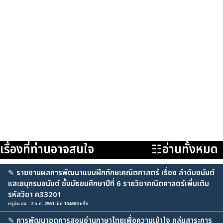
เรื่องที่ท่านอาจสนใจ
☷อ่านทั้งหมด
✎
รายงานผลการพัฒนาแบบฝึกทักษะคณิตศาสตร์ เรื่อง ลำดับอนันต์
และอนุกรมอนันต์ ชั้นมัธยมศึกษาปีที่ 6 รายวิชาคณิตศาสตร์เพิ่มเติม
รหัสวิชา ค33201
ครูชิน อจ. : 2 ก.ค. 2561 เปิด 104660 ครั้ง
✎
การพัฒนาชุดการสอนอ่านภาษาไทยเพื่อความเข้าใจ กลุ่มสาระการ