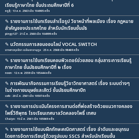
เรียนรู้ภาษาไทย ชั้นประถมศึกษาปีที่ 6
ครูอุ๊ : 13 ส.ค. 2563 เปิด 104905 ครั้ง
✎
รายงานการใช้บทเรียนสำเร็จรูป วิชาหน้าที่พลเมือง เรื่อง กฎหมาย
สำคัญของประเทศไทย สำหรับนักเรียนชั้นมัธ
pingy127 : 21 มี.ค. 2560 เปิด 104999 ครั้ง
✎
นวัตกรรมการสอนออนไลน์ VOCAL SWITCH
นางสาวกุลจิรา เฉลิมธารานุกูล : 25 ก.ค. 2568 เปิด 98469 ครั้ง
✎
รายงานการใช้บทเรียนคอมพิวเตอร์ช่วยสอน กลุ่มสาระการเรียนรู้
ภาษาไทย ชั้นมัธยมศึกษาปีที่ ๒ เรื่อง
noon : 12 ก.พ. 2559 เปิด 105444 ครั้ง
✎
การพัฒนากิจกรรมการเรียนรู้วิชาวิทยาศาสตร์ เรื่อง ระบบต่างๆ
ในร่างกายมนุษย์และสัตว์ ชั้นมัธยมศึกษาปีท
แฟง : 20 มี.ค. 2561 เปิด 105074 ครั้ง
✎
รายงานการประเมินโครงการสานต่อที่พ่อสร้างด้วยแนวทางคลอง
โพธิ์วิถีพุทธ โรงเรียนเทศบาลวัดคลองโพธิ์ เทศบ
Chaiyo : 15 มี.ค. 2561 เปิด 105069 ครั้ง
✎
รายงานการใช้แบบฝึกทักษะคณิตศาสตร์ เรื่อง ลำดับและอนุกรม
โดยการจัดการเรียนรู้ด้วยรูปแบบ SSCS สำหรับนักเรียนชั้น