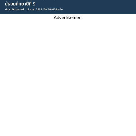
มัธยมศึกษาปีที่ 5
พัชรา อินทมาศน์ : 18 ก.พ. 2562 เปิด 104624 ครั้ง
Advertisement