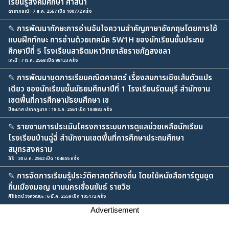
เรียนรู้สังคมศึกษา ศาสนา
ดาราภรณ์ : 7 ส.ค. 2567 เปิด 100772 ครั้ง
✎
การพัฒนาทักษะการอ่านจับใจความสำคัญภาษาอังกฤษโดยการใช้
แบบฝึกทักษะ การอ่านด้วยเทคนิค 5W1H ของนักเรียนชั้นประถม
ศึกษาปีที่ 5 โรงเรียนสาธิตมหาวิทยาลัยราชภัฏสงขลา
เดะนี : 7 ต.ค. 2568 เปิด 98133 ครั้ง
✎
การพัฒนาชุดการเรียนคณิตศาสตร์ เรื่องสมการเชิงเส้นตัวแปร
เดียว ของนักเรียนชั้นมัธยมศึกษาปีที่ 1 โรงเรียนรัตนบุรี สำนักงาน
เขตพื้นที่การศึกษามัธยมศึกษา เข
ปิยะมาศ ปรากฏมาก : 18 ธ.ค. 2561 เปิด 104883 ครั้ง
✎
รายงานการประเมินโครงการระบบการดูแลช่วยเหลือนักเรียน
โรงเรียนบ้านฉู่ฉี่ สำนักงานเขตพื้นที่การศึกษาประถมศึกษา
สมุทรสงคราม
สิริ : 30 ม.ค. 2562 เปิด 104655 ครั้ง
✎
การจัดการเรียนรู้ประวัติศาสตร์ท้องถิ่น โดยใช้หนังสือการ์ตูนชุด
ถิ่นเมืองมอญ นามนครเขื่อนขันธ์ รายวิช
ศิริรัตน์ วงศวัฒนะ : 6 มี.ค. 2559 เปิด 105172 ครั้ง
Advertisement