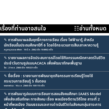
เรื่องที่ท่านอาจสนใจ
☷อ่านทั้งหมด
✎
การพัฒนาผลสัมฤทธิ์ทางการเรียน เรื่อง ไฟฟ้านารู้ สำหรับ
นักเรียนชั้นประถมศึกษาปีที่ 6 โดยใช้กระบวนการสืบเสาะหาความรู้
ครูจารุวรรณ พังงา : 19 มี.ค. 2562 เปิด 104902 ครั้ง
✎
รายงานผลการจัดประสบการณ์โดยใช้กิจกรรมคณิตศาสตร์ในชีวิต
ประจำวันตามรูปแบบACACA เพื่อพัฒนาทักษะพื้นฐาน
จิน : 21 พ.ย. 2560 เปิด 105321 ครั้ง
✎
ชื่อเรื่อง : รายงานการพัฒนาชุดกิจกรรมการเรียนรู้โดยใช้
กระบวนการเรียนรู้ 5 ขั้นตอน
wanwisa : 16 ม.ค. 2560 เปิด 105115 ครั้ง
✎
การพัฒนารูปแบบการเรียนการสอนสังคมศึกษา IAAES Model
เพื่อส่งเสริมทักษะ ทางสังคม เรื่อง พลเมืองดีตามวิถีไทย สาระที่ 2
หน้าที่พลเมือง วัฒนธรรมและการดำเนินชีวิตในสังคมกลุ่มสาระการ