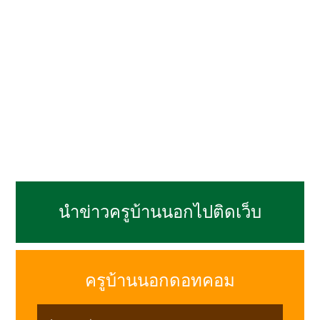
นำข่าวครูบ้านนอกไปติดเว็บ
ครูบ้านนอกดอทคอม