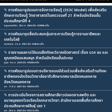
✎
การพัฒนารูปแบบการจัดการเรียนรู้ (3S3C Model) เพื่อส่งเสริม
ทักษะการเรียนรู้ วิทยาศาสตร์ในศตวรรษที่ 21 สำหรับนักเรียนชั้น
ประถมศึกษาปีที่ 4
ครูแมวเหมียว : 28 ก.ค. 2564 เปิด 103898 ครั้ง
✎
การพัฒนาชุดสื่อประสมกลุ่มสาระการเรียนรู้การงานอาชีพและ
เทคโนโลยี
utchara : 2 ก.ค. 2561 เปิด 104622 ครั้ง
✎
รายงานผลการใช้แบบฝึกทักษะวิชาคณิตศาสตร์ เรื่อง บวก ลบ และ
คูณทศนิยมแสนสนุก สำหรับนักเรียนชั้นประถม
jaja : 6 ม.ค. 2559 เปิด 105084 ครั้ง
✎
การพัฒนารูปแบบการบริหารแบบมีส่วนร่วมเพื่อส่งเสริมด้านทักษะ
อาชีพของนักเรียนวิทยาลัยอาชีวศึกษาเทศบาลเมืองหนองคาย
จังหวัดหนองคาย
นก : 11 มิ.ย. 2567 เปิด 100934 ครั้ง
✎
การประเมินโครงการสถานศึกษาสีขาวปลอดยาเสพติด และ
อบายมุขของโรงเรียนโคกกลางวิทยา สำนักงานเขตพื้นที่การศึกษา
ประถมศึกษากาฬสินธุ์ เขต 1
นก : 29 ก.ค. 2565 เปิด 103213 ครั้ง