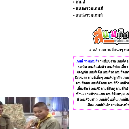
•
เกมส์
•
แหล่งรวมเกมส์
•
แหล่งรวมเกมส์
เกมส์ รวมเกมส์สนุกๆ ค
เกมส์
รวมเกมส์
เกมส์แข่งรถ
เกมส์ต่อส
ระเบิด
เกมส์แต่งตัว
เกมส์ท่องเที่ยว
ผจญภัย
เกมส์เต้น
เกมส์รถ
เกมส์ดนต
ฝึกสมอง
เกมส์เด็กๆ
เกมส์ปลูกผัก
เกมส
เกมส์ตลก
เกมส์ตัดผม
เกมส์ก้านกล้ว
เลี้ยงสัตว์
เกมส์ผี
เกมส์จับคู่
เกมส์กีฬ
ทักษะ
เกมส์วางแผน
เกมส์จีบหนุ่ม
เก
สี
เกมส์จีบสาว
เกมส์เบ็นเท็น
เกมส์ยิ
เมือง
เกมส์มันส์ๆ
เกมส์แต่งบ้