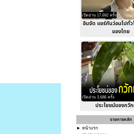
เปิดอ่าน 17,692 ครั้ง
อินจัด แชร์กันว่อนไปทั
ของไทย
เปิดอ่าน 3,686 ครั้ง
ประโยชน์ของกวั
รายการหลัก
►
หน้าแรก