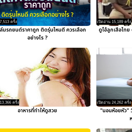
7,513 ครั้ง
เปิดอ่าน 15,189 ครั้ง
ิล์มรถยนต์ราคาถูก ติดรุ่นไหนดี ควรเลือก
ดูโอ้ลูกเสือไท
อย่างไร ?
13,366 ครั้ง
เปิดอ่าน 24,262 ครั้ง
อาหารที่ทำให้ดูสวย
"นอนห้อยหัว" ว
ห