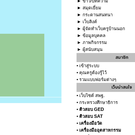
►
ข่าว/บทความ
►
สมุดเยี่ยม
►
กระดานสนทนา
►
เว็บลิงค์
►
ผู้จัดทำเว็บครูบ้านนอก
►
ข้อมูลบุคคล
►
ภาพกิจกรรม
►
ผู้สนับสนุน
สมาชิก
•
เข้าสู่ระบบ
•
คุณครูต้องรู้ไว้
•
รวมแบบฟอร์มต่างๆ
เว็บน่าสนใจ
•
เว็บไซต์ สพฐ.
•
กระทรวงศึกษาธิการ
•
ติวสอบ GED
•
ติวสอบ SAT
•
เครื่องมือวัด
•
เครื่องมืออุตสาหกรรม