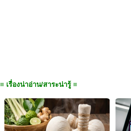
≡ เรื่องน่าอ่าน/สาระน่ารู้ ≡