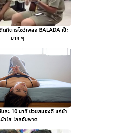
ย ดีดกีตาร์โชว์เพลง BALADA เป๊ะ
มาก ๆ
ันละ 10 นาที ช่วยสมองดี แก่ช้า
น้าใส ไกลอัมพาต