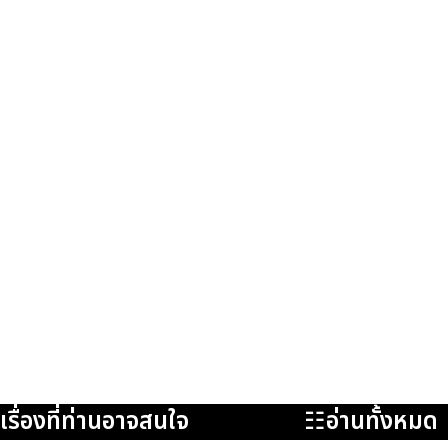
เรื่องที่ท่านอาจสนใจ
☷อ่านทั้งหมด