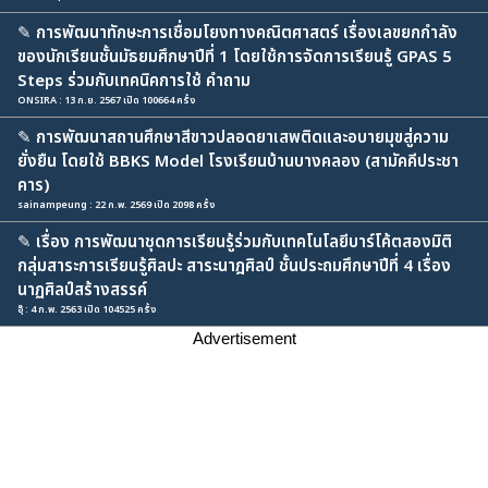
✎
การพัฒนาทักษะการเชื่อมโยงทางคณิตศาสตร์ เรื่องเลขยกกำลัง
ของนักเรียนชั้นมัธยมศึกษาปีที่ 1 โดยใช้การจัดการเรียนรู้ GPAS 5
Steps ร่วมกับเทคนิคการใช้ คำถาม
ONSIRA : 13 ก.ย. 2567 เปิด 100664 ครั้ง
✎
การพัฒนาสถานศึกษาสีขาวปลอดยาเสพติดและอบายมุขสู่ความ
ยั่งยืน โดยใช้ BBKS Model โรงเรียนบ้านบางคลอง (สามัคคีประชา
คาร)
sainampeung : 22 ก.พ. 2569 เปิด 2098 ครั้ง
✎
เรื่อง การพัฒนาชุดการเรียนรู้ร่วมกับเทคโนโลยีบาร์โค้ตสองมิติ
กลุ่มสาระการเรียนรู้ศิลปะ สาระนาฎศิลป์ ชั้นประถมศึกษาปีที่ 4 เรื่อง
นาฏศิลป์สร้างสรรค์
อุ๊ : 4 ก.พ. 2563 เปิด 104525 ครั้ง
Advertisement