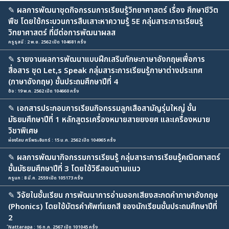
✎
ผลการพัฒนาชุดกิจกรรมการเรียนรู้วิทยาศาสตร์ เรื่อง ศึกษาชีวิต
พืช โดยใช้กระบวนการสืบเสาะหาความรู้ 5E กลุ่มสาระการเรียนรู้
วิทยาศาสตร์ ที่มีต่อการพัฒนาผลส
ครูรุสนี : 2 พ.ย. 2562 เปิด 104681 ครั้ง
✎
รายงานผลการพัฒนาแบบฝึกเสริมทักษะภาษาอังกฤษเพื่อการ
สื่อสาร ชุด Let,s Speak กลุ่มสาระการเรียนรู้ภาษาต่างประเทศ
(ภาษาอังกฤษ) ชั้นประถมศึกษาปีที่ 4
ซ้อ : 19 พ.ค. 2562 เปิด 104660 ครั้ง
✎
เอกสารประกอบการเรียนกิจกรรมลูกเสือสามัญรุ่นใหญ่ ชั้น
มัธยมศึกษาปีที่ 1 หลักสูตรเครื่องหมายสายยงยศ และเครื่องหมาย
วิชาพิเศษ
ผ่องโสม ศรีพระจันทร์ : 15 ม.ค. 2562 เปิด 104965 ครั้ง
✎
ผลการพัฒนากิจกรรมการเรียนรู้ กลุ่มสาระการเรียนรู้คณิตศาสตร์
ชั้นมัธยมศึกษาปีที่ 3 โดยใช้วิธีสอนตามแนว
ครูนก : 8 มี.ค. 2559 เปิด 105173 ครั้ง
✎
วิจัยในชั้นเรียน การพัฒนาการอ่านออกเสียงสะกดคำภาษาอังกฤษ
(Phonics) โดยใช้บัตรคำศัพท์แยกสี ของนักเรียนชั้นประถมศึกษาปีที่
2
์Nattarapa : 16 ก.ค. 2567 เปิด 101045 ครั้ง