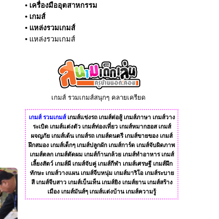
•
เครื่องมืออุตสาหกรรม
•
เกมส์
•
แหล่งรวมเกมส์
•
แหล่งรวมเกมส์
เกมส์ รวมเกมส์สนุกๆ คลายเครียด
เกมส์
รวมเกมส์
เกมส์แข่งรถ
เกมส์ต่อสู้
เกมส์ภาษา
เกมส์วาง
ระเบิด
เกมส์แต่งตัว
เกมส์ท่องเที่ยว
เกมส์หมากฮอส
เกมส์
ผจญภัย
เกมส์เต้น
เกมส์รถ
เกมส์ดนตรี
เกมส์ขายของ
เกมส์
ฝึกสมอง
เกมส์เด็กๆ
เกมส์ปลูกผัก
เกมส์การ์ด
เกมส์จับผิดภาพ
เกมส์ตลก
เกมส์ตัดผม
เกมส์ก้านกล้วย
เกมส์ทําอาหาร
เกมส์
เลี้ยงสัตว์
เกมส์ผี
เกมส์จับคู่
เกมส์กีฬา
เกมส์เศรษฐี
เกมส์ฝึก
ทักษะ
เกมส์วางแผน
เกมส์จีบหนุ่ม
เกมส์มาริโอ
เกมส์ระบาย
สี
เกมส์จีบสาว
เกมส์เบ็นเท็น
เกมส์ยิง
เกมส์ยาน
เกมส์สร้าง
เมือง
เกมส์มันส์ๆ
เกมส์แต่งบ้าน
เกมส์ความรู้