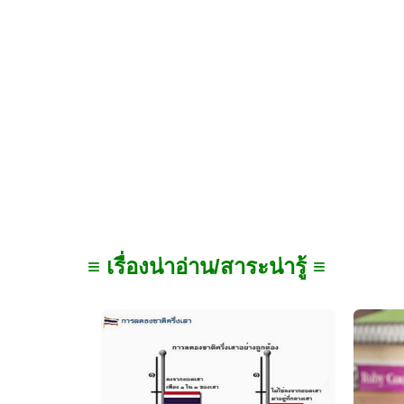
≡ เรื่องน่าอ่าน/สาระน่ารู้ ≡