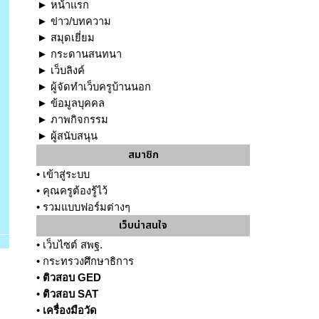
►
หน้าแรก
►
ข่าว/บทความ
►
สมุดเยี่ยม
►
กระดานสนทนา
►
เว็บลิงค์
►
ผู้จัดทำเว็บครูบ้านนอก
►
ข้อมูลบุคคล
►
ภาพกิจกรรม
►
ผู้สนับสนุน
สมาชิก
•
เข้าสู่ระบบ
•
คุณครูต้องรู้ไว้
•
รวมแบบฟอร์มต่างๆ
เว็บน่าสนใจ
•
เว็บไซต์ สพฐ.
•
กระทรวงศึกษาธิการ
•
ติวสอบ GED
•
ติวสอบ SAT
•
เครื่องมือวัด