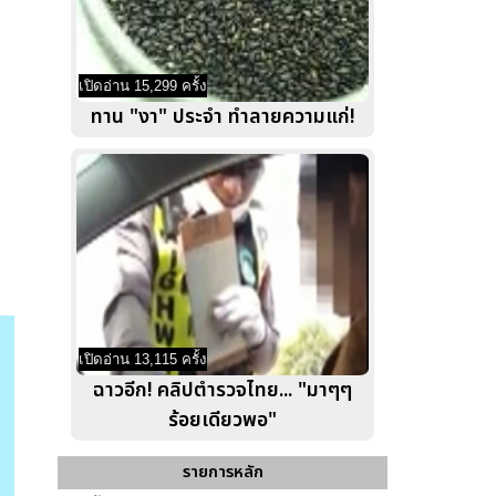
เปิดอ่าน 15,299 ครั้ง
ทาน "งา" ประจำ ทำลายความแก่!
เปิดอ่าน 13,115 ครั้ง
ฉาวอีก! คลิปตำรวจไทย... "มาๆๆ
ร้อยเดียวพอ"
รายการหลัก