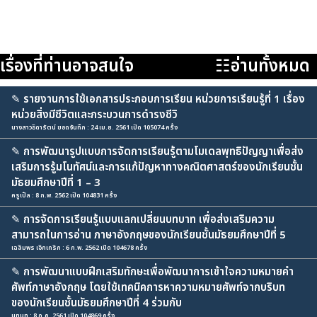
เรื่องที่ท่านอาจสนใจ
☷อ่านทั้งหมด
✎
รายงานการใช้เอกสารประกอบการเรียน หน่วยการเรียนรู้ที่ 1 เรื่อง
หน่วยสิ่งมีชีวิตและกระบวนการดำรงชีวิ
นางสาวธิดารัตน์ ขอดจันทึก : 24 เม.ย. 2561 เปิด 105074 ครั้ง
✎
การพัฒนารูปแบบการจัดการเรียนรู้ตามโมเดลพุทธิปัญญาเพื่อส่ง
เสริมการรู้มโนทัศน์และการแก้ปัญหาทางคณิตศาสตร์ของนักเรียนชั้น
มัธยมศึกษาปีที่ 1 – 3
ครูเปิ้ล : 8 ก.พ. 2562 เปิด 104831 ครั้ง
✎
การจัดการเรียนรู้แบบแลกเปลี่ยนบทบาท เพื่อส่งเสริมความ
สามารถในการอ่าน ภาษาอังกฤษของนักเรียนชั้นมัธยมศึกษาปีที่ 5
เฉลิมพร เอิกเกริก : 6 ก.พ. 2562 เปิด 104678 ครั้ง
✎
การพัฒนาแบบฝึกเสริมทักษะเพื่อพัฒนาการเข้าใจความหมายคำ
ศัพท์ภาษาอังกฤษ โดยใช้เทคนิคการหาความหมายศัพท์จากบริบท
ของนักเรียนชั้นมัธยมศึกษาปีที่ 4 ร่วมกับ
unun : 8 ก.ค. 2561 เปิด 104869 ครั้ง