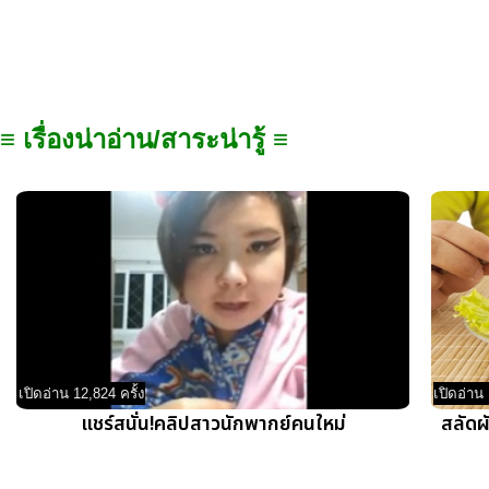
≡ เรื่องน่าอ่าน/สาระน่ารู้ ≡
เปิดอ่าน 12,824 ครั้ง
เปิดอ่าน 
แชร์สนั่น!คลิปสาวนักพากย์คนใหม่
สลัดผั