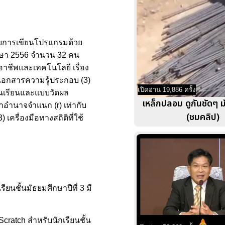
กกับการเขียนโปรแกรมด้วย
ศึกษา 2556 จำนวน 32 คน
นอาชีพและเทคโนโลยี เรื่อง
) เอกสารความรู้ประกอบ (3)
เปิดอ่าน 19,886 ครั้ง
่อนเรียนและแบบวัดผล
เหล็กปลอม ดูกันชัดๆ ม
่าอำนาจจำแนก (r) เท่ากับ
(ชมคลิป)
ครื่องมือทางสถิติที่ใช้
ยนชั้นมัธยมศึกษาปีที่ 3 มี
cratch สำหรับนักเรียนชั้น