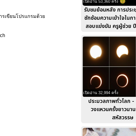
เปิดอ่าน 53,360 ครั้ง
รับชมย้อนหลัง การประ
บการเขียนโปรแกรมด้วย
ซักซ้อมความเข้าใจในก
สอบแข่งขัน ครูผู้ช่วย 
tch
เปิดอ่าน 32,994 ครั้ง
ประมวลภาพทั่วโลก - 
วงแหวนครั้งยาวนานท
สหัสวรรษ