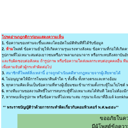
โปรดอ่านกฎกติกาก่อนแสดงความเห็น
1.
ข้อความของท่านจะขึ้นแสดงโดยอัตโนมัติทันทีที่ได้รับข้อมูล
2.
ห้าม
โพสต์ ข้อความยั่วยุให้เกิดความรุนแรงทางสังคม ข้อความที่ก่อให้เกิดค
รูปภาพที่ไม่เหมาะสมต่อเยาวชนหรือภาพลามกอนาจาร หรือกระทบถึงสถาบันอัน
และรับผิดชอบต่อสังคม ถ้ารูปภาพ หรือข้อความใดส่งผลกระทบต่อบุคคลอื่น ทีมง
เพื่อตามจับตัวผู้กระทำผิดต่อไป
3.
สมาชิกที่โพสต์สิ่งเหล่านี้ อาจถูกดำเนินคดีทางกฎหมายจากผู้เสียหายได้
4.
ไม่อนุญาตให้มีการโฆษณาสินค้าใด ๆ ทั้งสิ้น ทั้งทางตรงและทางอ้อม
5.
ทุกความคิดเห็นเป็นข้อความที่ทางผู้เยี่ยมชมเข้ามาร่วมตั้งกระทู้ในเว็บไซต์ ท
6.
ทางทีมงานขอสงวนสิทธิ์ในการลบกระทู้ที่ไม่เหมาะสมได้ทันที โดยไม่ต้องมีกา
7.
หากพบเห็นรูปภาพ หรือข้อความที่ไม่เหมาะสม กรุณาแจ้งมาที่อีเมล์
kornkh
**
พระราชบัญญัติว่าด้วยการกระทำผิดเกี่ยวกับคอมพิวเตอร์ พ.ศ.๒๕๕๐
**
ขออภัยในคว
มีผู้โพสต์ข้อค