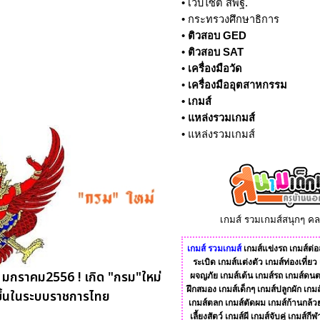
•
เว็บไซต์ สพฐ.
•
กระทรวงศึกษาธิการ
•
ติวสอบ GED
•
ติวสอบ SAT
•
เครื่องมือวัด
•
เครื่องมืออุตสาหกรรม
•
เกมส์
•
แหล่งรวมเกมส์
•
แหล่งรวมเกมส์
เกมส์ รวมเกมส์สนุกๆ ค
เกมส์
รวมเกมส์
เกมส์แข่งรถ
เกมส์ต่อส
ระเบิด
เกมส์แต่งตัว
เกมส์ท่องเที่ยว
25 มกราคม2556 ! เกิด "กรม"ใหม่
ผจญภัย
เกมส์เต้น
เกมส์รถ
เกมส์ดนต
ฝึกสมอง
เกมส์เด็กๆ
เกมส์ปลูกผัก
เกมส
ขึ้นในระบบราชการไทย
เกมส์ตลก
เกมส์ตัดผม
เกมส์ก้านกล้ว
เลี้ยงสัตว์
เกมส์ผี
เกมส์จับคู่
เกมส์กีฬ