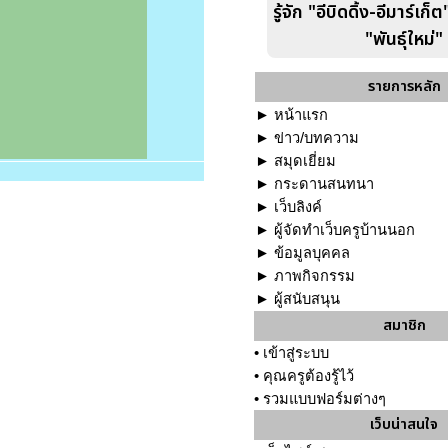
รู้จัก "อีบิดดิ้ง-อีมาร์เก็
"พันธุ์ใหม่"
รายการหลัก
►
หน้าแรก
►
ข่าว/บทความ
►
สมุดเยี่ยม
►
กระดานสนทนา
►
เว็บลิงค์
►
ผู้จัดทำเว็บครูบ้านนอก
►
ข้อมูลบุคคล
►
ภาพกิจกรรม
►
ผู้สนับสนุน
สมาชิก
•
เข้าสู่ระบบ
•
คุณครูต้องรู้ไว้
•
รวมแบบฟอร์มต่างๆ
เว็บน่าสนใจ