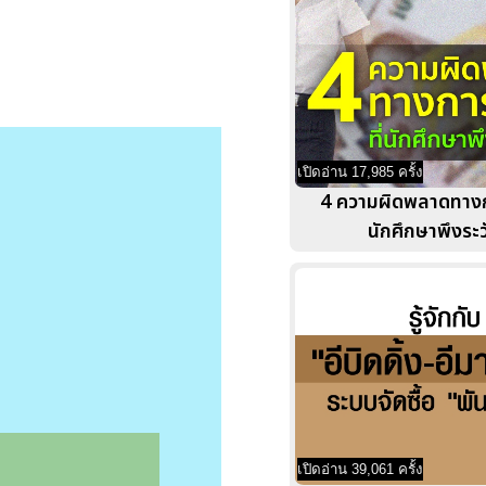
เปิดอ่าน 17,985 ครั้ง
4 ความผิดพลาดทางกา
นักศึกษาพึงระวั
เปิดอ่าน 39,061 ครั้ง