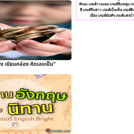
ทักษะ
เกมส์วางแผน
เกมส์จีบหนุ่ม
เก
สี
เกมส์จีบสาว
เกมส์เบ็นเท็น
เกมส์ยิ
เมือง
เกมส์มันส์ๆ
เกมส์แต่งบ้
อง เขียนคล่อง คิดเลขเป็น"