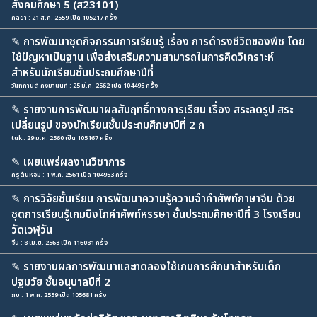
สังคมศึกษา 5 (ส23101)
กัลยา : 21 ส.ค. 2559 เปิด 105217 ครั้ง
✎
การพัฒนาชุดกิจกรรมการเรียนรู้ เรื่อง การดำรงชีวิตของพืช โดย
ใช้ปัญหาเป็นฐาน เพื่อส่งเสริมความสามารถในการคิดวิเคราะห์
สำหรับนักเรียนชั้นประถมศึกษาปีที่
วันทกานต์ คงมานนท์ : 25 มี.ค. 2562 เปิด 104495 ครั้ง
✎
รายงานการพัฒนาผลสัมฤทธิ์ทางการเรียน เรื่อง สระลดรูป สระ
เปลี่ยนรูป ของนักเรียนชั้นประถมศึกษาปีที่ 2 ก
tuk : 29 ม.ค. 2560 เปิด 105167 ครั้ง
✎
เผยแพร่ผลงานวิชาการ
ครูต้นหอม : 1 พ.ค. 2561 เปิด 104953 ครั้ง
✎
การวิจัยชั้นเรียน การพัฒนาความรู้ความจำคำศัพท์ภาษาจีน ด้วย
ชุดการเรียนรู้เกมบิงโกคำศัพท์หรรษา ชั้นประถมศึกษาปีที่ 3 โรงเรียน
วัดเวฬุวัน
จีน : 8 เม.ย. 2563 เปิด 116081 ครั้ง
✎
รายงานผลการพัฒนาและทดลองใช้เกมการศึกษาสำหรับเด็ก
ปฐมวัย ชั้นอนุบาลปีที่ 2
กบ : 1 พ.ค. 2559 เปิด 105681 ครั้ง