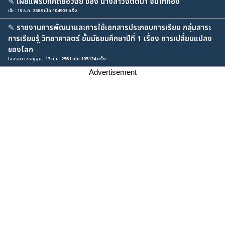
✎
เผยแพร่บทคัดย่อวิจัย ของ นางสาวจิตติมา จันโททอง
เอ๊ะ : 10 ธ.ค. 2563 เปิด 104903 ครั้ง
✎
รายงานการพัฒนาและการใช้เอกสารประกอบการเรียน กลุ่มสาระ
การเรียนรู้ วิทยาศาสตร์ ชั้นมัธยมศึกษาปีที่ 1 เรื่อง การเปลี่ยนแปลง
ของโลก
โสจิรดา เจริญสุข : 17 มิ.ย. 2561 เปิด 105124 ครั้ง
Advertisement