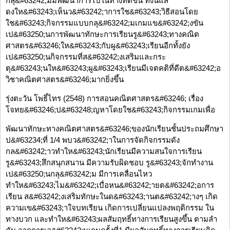
กลุ&#63242;มมีพัฒนาการไปในทางที่ดีขึ้น ทั้งนี้แส
ดงให&#63243;เห็นว&#63242;าการใช&#63243;วิธีสอนโดย
ใช&#63243;กิจกรรมแบบกลุ&#63242;มเกมแข&#63242;งขัน
เป&#63250;นการพัฒนาทักษะการเรียนรู&#63243;ทางคณิต
ศาสตร&#63246;ให&#63243;กับผู&#63243;เรียนอีกทั้งยัง
เป&#63250;นกิจกรรมที่ส&#63242;งเสริมและกระ
ตุ&#63243;นให&#63243;ผู&#63243;เรียนมีเจตคติที่ดีต&#63242;อ
วิชาคณิตศาสตร&#63246;มากยิ่งขึ้น
รุ่งตะวัน โพธิ์ไทร (2548) การสอนคณิตศาสตร&#63246; เรื่อง
โจทย&#63246;ป&#63248;ญหาโดยใช&#63243;กิจกรรมเกมเพื่อ
พัฒนาทักษะทางคณิตศาสตร&#63246;ของนักเรียนชั้นประถมศึกษา
ป&#63234;ที่ 1/4 พบว&#63242;าในการจัดกิจกรรมดัง
กล&#63242;าวทําให&#63243;นักเรียนมีความสนใจการเรียน
รู&#63243;สึกสนุกสนาน มีความรับผิดชอบ รู&#63243;จักทํางาน
เป&#63250;นกลุ&#63242;ม มีการเคลื่อนไหว
ทําให&#63243;ไม&#63242;เบื่อหน&#63242;ายต&#63242;อการ
เรียน ส&#63242;งเสริมทักษะในด&#63243;านต&#63242;างๆ เกิด
ความเข&#63243;าใจบทเรียน เกิดการเปลี่ยนแปลงพฤติกรรม ใน
ทางบวก และทําให&#63243;ผลสัมฤทธิ์ทางการเรียนสูงขึ้น ตามลํา