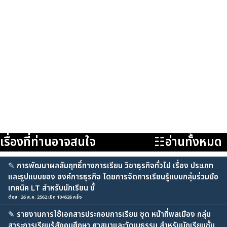
เรื่องที่ท่านอาจสนใจ
☷อ่านทั้งหมด
✎
การพัฒนาผลสัมฤทธิ์ทางการเรียน วิชาธุรกิจทั่วไป เรื่อง ประเภท
และรูปแบบของ องค์การธุรกิจ โดยการจัดการเรียนรู้แบบกลุ่มร่วมมือ
เทคนิค LT สำหรับนักเรียน ชั้
ต๋อย : 26 ส.ค. 2562 เปิด 104626 ครั้ง
✎
รายงานการใช้เอกสารประกอบการเรียน ชุด หน้าที่พลเมือง กลุ่ม
สาระการเรียนรู้สังคมศึกษา ศาสนาและวัฒนธรรม สำหรับนักเรียนชั้น