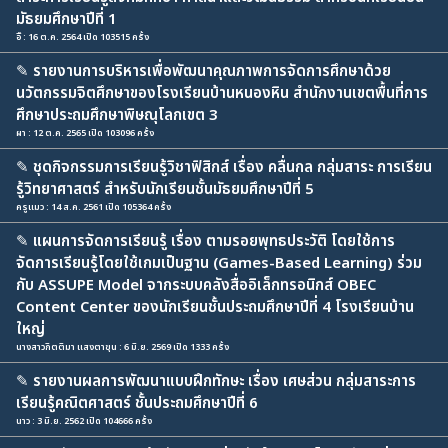
มัธยมศึกษาปีที่ 1
อิ๊ : 16 ต.ค. 2564 เปิด 103515 ครั้ง
✎
รายงานการบริหารเพื่อพัฒนาคุณภาพการจัดการศึกษาด้วย
นวัตกรรมจิตศึกษาของโรงเรียนบ้านหนองหิน สำนักงานเขตพื้นที่การ
ศึกษาประถมศึกษาพิษณุโลกเขต 3
ผา : 12 ต.ค. 2565 เปิด 103096 ครั้ง
✎
ชุดกิจกรรมการเรียนรู้วิชาฟิสิกส์ เรื่อง คลื่นกล กลุ่มสาระ การเรียน
รู้วิทยาศาสตร์ สำหรับนักเรียนชั้นมัธยมศึกษาปีที่ 5
ครูแมว : 14 ส.ค. 2561 เปิด 105364 ครั้ง
✎
แผนการจัดการเรียนรู้ เรื่อง ตามรอยพุทธประวัติ โดยใช้การ
จัดการเรียนรู้โดยใช้เกมเป็นฐาน (Games-Based Learning) ร่วม
กับ ASSUPE Model จากระบบคลังสื่ออิเล็กทรอนิกส์ OBEC
Content Center ของนักเรียนชั้นประถมศึกษาปีที่ 4 โรงเรียนบ้าน
ใหญ่
นางสาวกิตติมา แสงตาขุน : 6 มิ.ย. 2569 เปิด 1333 ครั้ง
✎
รายงานผลการพัฒนาแบบฝึกทักษะ เรื่อง เศษส่วน กลุ่มสาระการ
เรียนรู้คณิตศาสตร์ ชั้นประถมศึกษาปีที่ 6
นาว : 3 มิ.ย. 2562 เปิด 104666 ครั้ง