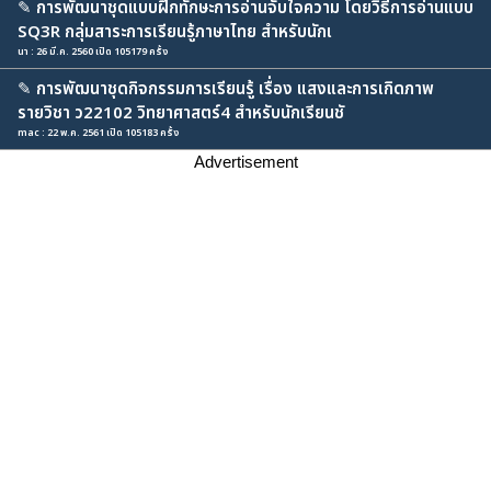
✎
การพัฒนาชุดแบบฝึกทักษะการอ่านจับใจความ โดยวิธีการอ่านแบบ
SQ3R กลุ่มสาระการเรียนรู้ภาษาไทย สำหรับนักเ
นา : 26 มี.ค. 2560 เปิด 105179 ครั้ง
✎
การพัฒนาชุดกิจกรรมการเรียนรู้ เรื่อง แสงและการเกิดภาพ
รายวิชา ว22102 วิทยาศาสตร์4 สำหรับนักเรียนชั
mac : 22 พ.ค. 2561 เปิด 105183 ครั้ง
Advertisement