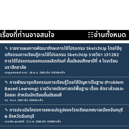
เรื่องที่ท่านอาจสนใจ
☷อ่านทั้งหมด
✎
รายงานผลการพัฒนาทักษะการใช้โปรแกรม SketchUp โดยใช้ชุ
ดกิจรรมการเรียนรู้การใช้โปรแกรม SketchUp รายวิชา ว31282
การใช้โปรแกรมออกแบบผลิตภัณฑ์ ชั้นมัธยมศึกษาปีที่ 4 โรงเรียน
นราสิกขาลัย
นางรูลฮายยะห์ บากา : 26 เม.ย. 2565 เปิด 103349 ครั้ง
✎
การพัฒนาชุดกิจกรรมการเรียนรู้โดยใช้ปัญหาเป็นฐาน (Problem
Based Learning) รายวิชาคณิตศาสตร์พื้นฐาน เรื่อง อัตราส่วนและ
ร้อยละ สำหรับนักเรียนชั้นมัธยมศึ
กร : 8 ธ.ค. 2561 เปิด 105055 ครั้ง
✎
การประเมินโครงการขยะแปรรูปของโรงเรียนเทศบาลเมืองจันทบุรี
๒ จังหวัดจันทบุรี
นายวศิน สุขสวัสดิ์ : 21 ก.พ. 2566 เปิด 103060 ครั้ง