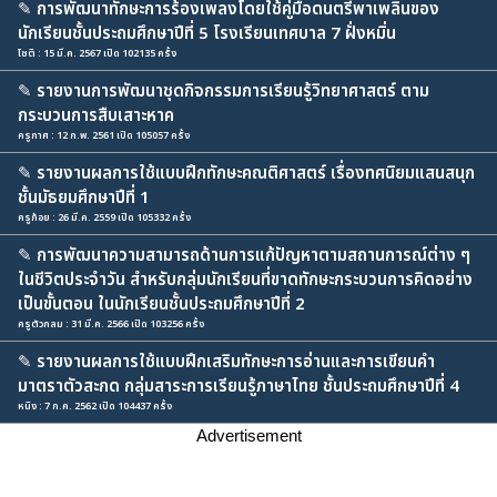
✎
การพัฒนาทักษะการร้องเพลงโดยใช้คู่มือดนตรีพาเพลินของ
นักเรียนชั้นประถมศึกษาปีที่ 5 โรงเรียนเทศบาล 7 ฝั่งหมิ่น
โชติ : 15 มี.ค. 2567 เปิด 102135 ครั้ง
✎
รายงานการพัฒนาชุดกิจกรรมการเรียนรู้วิทยาศาสตร์ ตาม
กระบวนการสืบเสาะหาค
ครูกาศ : 12 ก.พ. 2561 เปิด 105057 ครั้ง
✎
รายงานผลการใช้แบบฝึกทักษะคณติศาสตร์ เรื่องทศนิยมแสนสนุก
ชั้นมัธยมศึกษาปีที่ 1
ครูก้อย : 26 มี.ค. 2559 เปิด 105332 ครั้ง
✎
การพัฒนาความสามารถด้านการแก้ปัญหาตามสถานการณ์ต่าง ๆ
ในชีวิตประจำวัน สำหรับกลุ่มนักเรียนที่ขาดทักษะกระบวนการคิดอย่าง
เป็นขั้นตอน ในนักเรียนชั้นประถมศึกษาปีที่ 2
ครูตัวกลม : 31 มี.ค. 2566 เปิด 103256 ครั้ง
✎
รายงานผลการใช้แบบฝึกเสริมทักษะการอ่านและการเขียนคำ
มาตราตัวสะกด กลุ่มสาระการเรียนรู้ภาษาไทย ชั้นประถมศึกษาปีที่ 4
หนิง : 7 ก.ค. 2562 เปิด 104437 ครั้ง
Advertisement