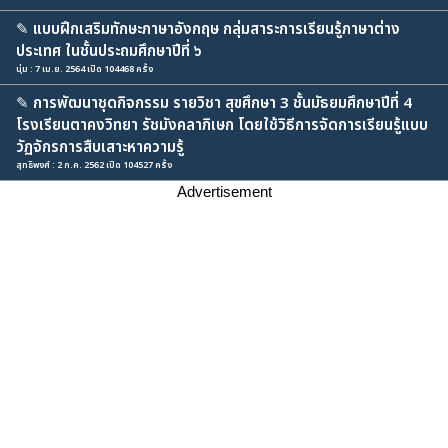
✎
แบบฝึกเสริมทักษะภาษาอังกฤษ กลุ่มสาระการเรียนรู้ภาษาต่าง
ประเทศ ในชั้นประถมศึกษาปีที่ ๖
นุ่ม : 7 เม.ย. 2564 เปิด 104468 ครั้ง
✎
การพัฒนาชุดกิจกรรม รายวิชา สุขศึกษา 3 ชั้นมัธยมศึกษาปีที่ 4
โรงเรียนตาคงวิทยา รัชมังคลาภิเษก โดยใช้วิธีการจัดการเรียนรู้แบบ
วัฏจักรการสืบเสาะหาความรู้
สุทธิพงศ์ : 2 ก.ค. 2562 เปิด 104527 ครั้ง
Advertisement