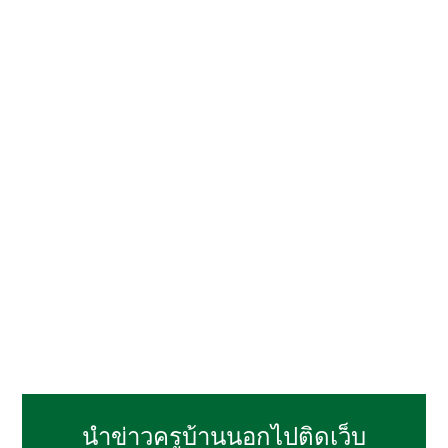
นำข่าวครูบ้านนอกไปติดเว็บ