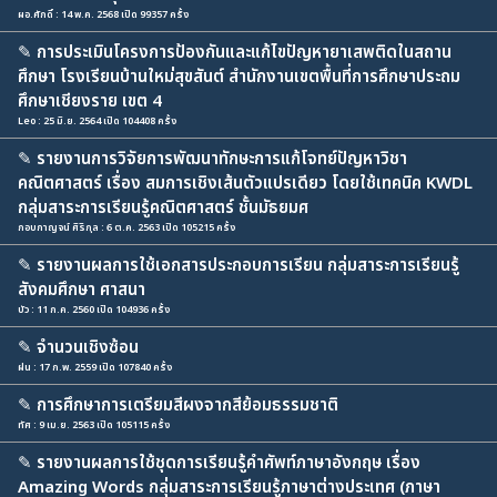
ผอ.ศักดิ์ : 14 พ.ค. 2568 เปิด 99357 ครั้ง
✎
การประเมินโครงการป้องกันและแก้ไขปัญหายาเสพติดในสถาน
ศึกษา โรงเรียนบ้านใหม่สุขสันต์ สำนักงานเขตพื้นที่การศึกษาประถม
ศึกษาเชียงราย เขต 4
Leo : 25 มิ.ย. 2564 เปิด 104408 ครั้ง
✎
รายงานการวิจัยการพัฒนาทักษะการแก้โจทย์ปัญหาวิชา
คณิตศาสตร์ เรื่อง สมการเชิงเส้นตัวแปรเดียว โดยใช้เทคนิค KWDL
กลุ่มสาระการเรียนรู้คณิตศาสตร์ ชั้นมัธยมศ
กอบกาญจน์ ศิริกุล : 6 ต.ค. 2563 เปิด 105215 ครั้ง
✎
รายงานผลการใช้เอกสารประกอบการเรียน กลุ่มสาระการเรียนรู้
สังคมศึกษา ศาสนา
บัว : 11 ก.ค. 2560 เปิด 104936 ครั้ง
✎
จำนวนเชิงซ้อน
ฝน : 17 ก.พ. 2559 เปิด 107840 ครั้ง
✎
การศึกษาการเตรียมสีผงจากสีย้อมธรรมชาติ
ทัศ : 9 เม.ย. 2563 เปิด 105115 ครั้ง
✎
รายงานผลการใช้ชุดการเรียนรู้คำศัพท์ภาษาอังกฤษ เรื่อง
Amazing Words กลุ่มสาระการเรียนรู้ภาษาต่างประเทศ (ภาษา