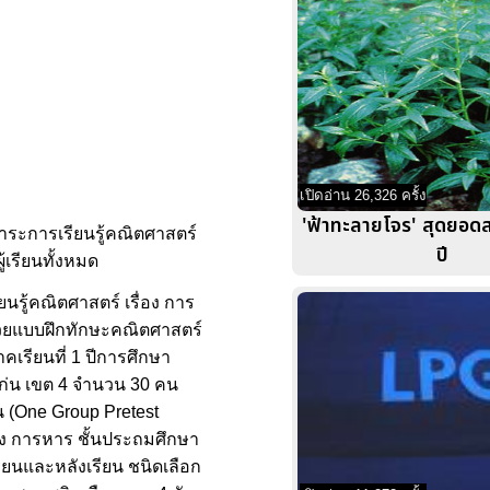
เปิดอ่าน 26,326 ครั้ง
'ฟ้าทะลายโจร' สุดยอด
มสาระการเรียนรู้คณิตศาสตร์
ปี
้เรียนทั้งหมด
นรู้คณิตศาสตร์ เรื่อง การ
้ด้วยแบบฝึกทักษะคณิตศาสตร์
าคเรียนที่ 1 ปีการศึกษา
ก่น เขต 4 จำนวน 30 คน
น (One Group Pretest
่อง การหาร ชั้นประถมศึกษา
รียนและหลังเรียน ชนิดเลือก