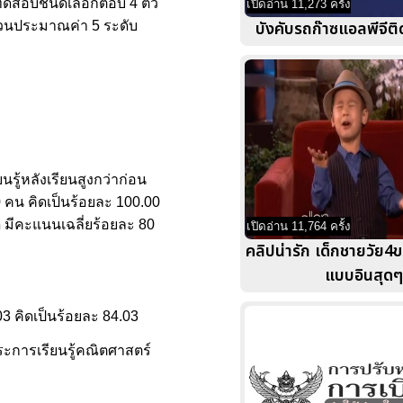
บทดสอบชนิดเลือกตอบ 4 ตัว
เปิดอ่าน 11,273 ครั้ง
บังคับรถก๊าซแอลพีจีติ
่วนประมาณค่า 5 ระดับ
นรู้หลังเรียนสูงกว่าก่อน
0 คน คิดเป็นร้อยละ 100.00
ด มีคะแนนเฉลี่ยร้อยละ 80
เปิดอ่าน 11,764 ครั้ง
คลิปน่ารัก เด็กชายวัย4
แบบอินสุดๆ
403 คิดเป็นร้อยละ 84.03
าระการเรียนรู้คณิตศาสตร์