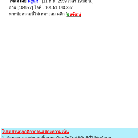
โพสต์โดย
ครูนุช
: [11 ต.ค. 2559 เวลา 19:08 น.]
อ่าน [104977] ไอพี : 101.51.140.237
หากข้อความนี้ไม่เหมาะสม คลิก
โปรดอ่านกฎกติกาก่อนแสดงความเห็น