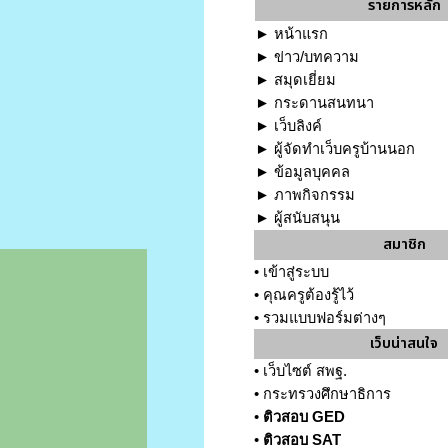
รายการหลัก
►
หน้าแรก
►
ข่าว/บทความ
►
สมุดเยี่ยม
►
กระดานสนทนา
►
เว็บลิงค์
►
ผู้จัดทำเว็บครูบ้านนอก
►
ข้อมูลบุคคล
►
ภาพกิจกรรม
►
ผู้สนับสนุน
สมาชิก
•
เข้าสู่ระบบ
•
คุณครูต้องรู้ไว้
•
รวมแบบฟอร์มต่างๆ
เว็บน่าสนใจ
•
เว็บไซต์ สพฐ.
•
กระทรวงศึกษาธิการ
•
ติวสอบ GED
•
ติวสอบ SAT