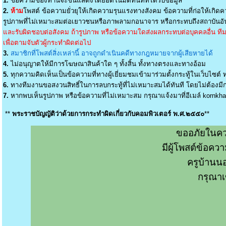
1.
ข้อความของท่านจะขึ้นแสดงโดยอัตโนมัติทันทีที่ได้รับข้อมูล
2.
ห้าม
โพสต์ ข้อความยั่วยุให้เกิดความรุนแรงทางสังคม ข้อความที่ก่อให้เกิดค
รูปภาพที่ไม่เหมาะสมต่อเยาวชนหรือภาพลามกอนาจาร หรือกระทบถึงสถาบันอัน
และรับผิดชอบต่อสังคม ถ้ารูปภาพ หรือข้อความใดส่งผลกระทบต่อบุคคลอื่น ทีมง
เพื่อตามจับตัวผู้กระทำผิดต่อไป
3.
สมาชิกที่โพสต์สิ่งเหล่านี้ อาจถูกดำเนินคดีทางกฎหมายจากผู้เสียหายได้
4.
ไม่อนุญาตให้มีการโฆษณาสินค้าใด ๆ ทั้งสิ้น ทั้งทางตรงและทางอ้อม
5.
ทุกความคิดเห็นเป็นข้อความที่ทางผู้เยี่ยมชมเข้ามาร่วมตั้งกระทู้ในเว็บไซต์ ท
6.
ทางทีมงานขอสงวนสิทธิ์ในการลบกระทู้ที่ไม่เหมาะสมได้ทันที โดยไม่ต้องมีกา
7.
หากพบเห็นรูปภาพ หรือข้อความที่ไม่เหมาะสม กรุณาแจ้งมาที่อีเมล์
kornkh
**
พระราชบัญญัติว่าด้วยการกระทำผิดเกี่ยวกับคอมพิวเตอร์ พ.ศ.๒๕๕๐
**
ขออภัยในคว
มีผู้โพสต์ข้อค
ครูบ้านน
กรุณาเ