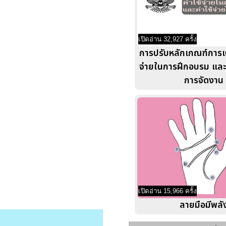
เปิดอ่าน 32,927 ครั้ง
การปรับหลักเกณฑ์การเบิ
จ่ายในการฝึกอบรม และค
การจัดงาน
เปิดอ่าน 15,966 ครั้ง
ลายมือมีพลั