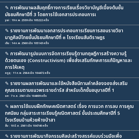
✎
การพัฒนาผลสัมฤทธิ์ทางการเรียนเรื่องวิชาบัญชีเบื้องต้นชั้น
มัธยมศึกษาปีที่ 3 โดยการใช้เอกสารประกอบการเ
yai : 19 ก.พ. 2559 เปิด 105222 ครั้ง
✎
รายงานการพัฒนาเอกสารประกอบการเรียนการสอนรายวิชา
นาฏศิลป์ไทยชั้นมัธยมศึกษาปีที่ ๓ โรงเรียนสันติราษฎร
เอ็ม : 14 ก.พ. 2560 เปิด 105143 ครั้ง
✎
การพัฒนารูปแบบการจัดการเรียนรู้ตามทฤษฎีการสร้างความรู้
ด้วยตนเอง (Constructivism) เพื่อส่งเสริมทักษะการแก้ปัญหาและ
การให้เหตุ
ครูชุ : 11 ก.พ. 2564 เปิด 104472 ครั้ง
✎
รายงานผลการพัฒนาและใช้หนังสือนิทานคำคล้องจองส่งเสริม
คุณธรรมตามแนวพระราชดำรัส สำหรับเด็กชั้นอนุบาลปีที่ 1
ยศ : 7 ก.ค. 2561 เปิด 104809 ครั้ง
✎
ผลการใช้แบบฝึกทักษะคณิตศาสตร์ เรื่อง การบวก การลบ การคูณ
ทศนิยม กลุ่มสาระการเรียนรู้คณิตศาสตร์ ชั้นประถมศึกษาปีที่ 5
โรงเรียนบ้านห้วยห้างป่าสา
อั้ม : 10 มิ.ย. 2561 เปิด 104740 ครั้ง
✎
รายงานการพัฒนากิจกรรมศิลปะสร้างสรรค์แบบร่วมมือเพื่อ