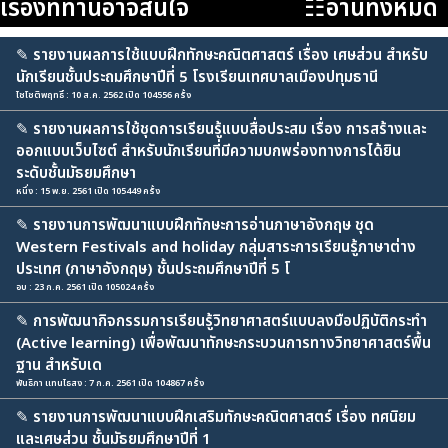
เรื่องที่ท่านอาจสนใจ
☷อ่านทั้งหมด
✎
รายงานผลการใช้แบบฝึกทักษะคณิตศาสตร์ เรื่อง เศษส่วน สำหรับ
นักเรียนชั้นประถมศึกษาปีที่ 5 โรงเรียนเทศบาลเมืองปทุมธานี
ไชโชติพฤทธิ์ : 10 ส.ค. 2562 เปิด 104556 ครั้ง
✎
รายงานผลการใช้ชุดการเรียนรู้แบบสื่อประสม เรื่อง การสร้างและ
ออกแบบเว็บไซต์ สำหรับนักเรียนที่มีความบกพร่องทางการได้ยิน
ระดับชั้นมัธยมศึกษา
หนึ่ง : 15 พ.ย. 2561 เปิด 105449 ครั้ง
✎
รายงานการพัฒนาแบบฝึกทักษะการอ่านภาษาอังกฤษ ชุด
Western Festivals and holiday กลุ่มสาระการเรียนรู้ภาษาต่าง
ประเทศ (ภาษาอังกฤษ) ชั้นประถมศึกษาปีที่ 5 โ
อบ : 23 ก.ค. 2561 เปิด 105024 ครั้ง
✎
การพัฒนากิจกรรมการเรียนรู้วิทยาศาสตร์แบบลงมือปฏิบัติกระทำ
(Active learning) เพื่อพัฒนาทักษะกระบวนการทางวิทยาศาสตร์พื้น
ฐาน สำหรับเด
พันธิภา แทนไธสง : 7 ก.ค. 2561 เปิด 104867 ครั้ง
✎
รายงานการพัฒนาแบบฝึกเสริมทักษะคณิตศาสตร์ เรื่อง ทศนิยม
และเศษส่วน ชั้นมัธยมศึกษาปีที่ 1