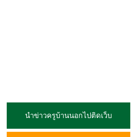
นำข่าวครูบ้านนอกไปติดเว็บ