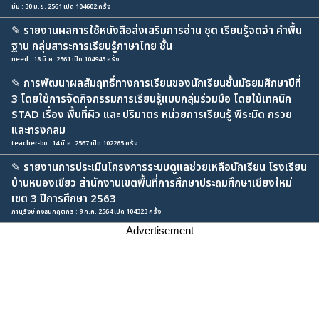
มิ้ม : 30 มิ.ย. 2561 เปิด 104602 ครั้ง
✎
รายงานผลการใช้หนังสือส่งเสริมการอ่าน ชุด เรียนรู้จดจำ คำพื้น
ฐาน กลุ่มสาระการเรียนรู้ภาษาไทย ชั้น
need : 18 มี.ค. 2561 เปิด 104945 ครั้ง
✎
การพัฒนาผลสัมฤทธิ์ทางการเรียนของนักเรียนชั้นมัธยมศึกษาปีที่
3 โดยใช้การจัดกิจกรรมการเรียนรู้แบบกลุ่มร่วมมือ โดยใช้เทคนิค
STAD เรื่อง พื้นที่ผิว และ ปริมาตร หน่วยการเรียนรู้ พีระมิด กรวย
และทรงกลม
teacher-bo : 14 มี.ค. 2567 เปิด 102265 ครั้ง
✎
รายงานการประเมินโครงการระบบดูแลช่วยเหลือนักเรียน โรงเรียน
บ้านหนองเขียว สำนักงานเขตพื้นที่การศึกษาประถมศึกษาเชียงใหม่
เขต 3 ปีการศึกษา 2563
ภานุรังษี คงธนกฤตกร : 9 ก.ค. 2564 เปิด 104323 ครั้ง
Advertisement