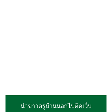
นำข่าวครูบ้านนอกไปติดเว็บ