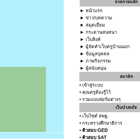
รายการหลัก
►
หน้าแรก
►
ข่าว/บทความ
►
สมุดเยี่ยม
►
กระดานสนทนา
►
เว็บลิงค์
►
ผู้จัดทำเว็บครูบ้านนอก
►
ข้อมูลบุคคล
►
ภาพกิจกรรม
►
ผู้สนับสนุน
สมาชิก
•
เข้าสู่ระบบ
•
คุณครูต้องรู้ไว้
•
รวมแบบฟอร์มต่างๆ
เว็บน่าสนใจ
•
เว็บไซต์ สพฐ.
•
กระทรวงศึกษาธิการ
•
ติวสอบ GED
•
ติวสอบ SAT