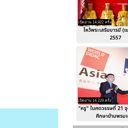
เปิดอ่าน 14,922 ครั้ง
ไหว้พระเสริมบารมี (แก
2557
เปิดอ่าน 14,229 ครั้ง
"ครู" ในศตวรรษที่ 21 จ
ศึกษาข้ามพรม