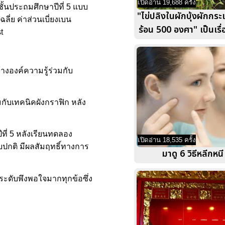
เปิดอ่าน 19,688 ครั้ง
ั้นประถมศึกษาปีที่ 5 แบบ
"ไข่ปลิงในผักบุ้งผักกร
ลี่ย ค่าส่วนเบี่ยงเบน
ร้อน 500 องศา" เป็นเร
t
างองค์ความรู้ร่วมกับ
มกับเทคนิคผังกราฟิก หลัง
่ 5 หลังเรียนทดลอง
เปิดอ่าน 18,535 ครั้ง
บปกติ มีผลสัมฤทธิ์ทางการ
มาดู 6 วิธีหลีกหนี
นระดับพึงพอใจมากทุกข้อซึ่ง