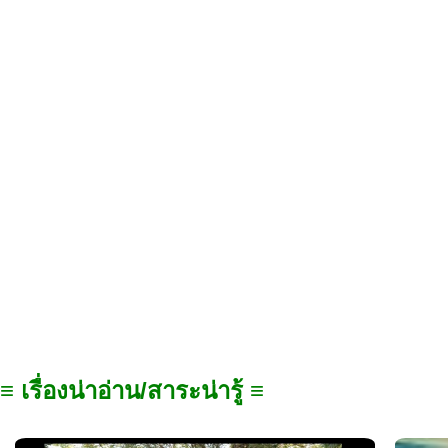
≡ เรื่องน่าอ่าน/สาระน่ารู้ ≡