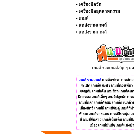
•
เครื่องมือวัด
•
เครื่องมืออุตสาหกรรม
•
เกมส์
•
แหล่งรวมเกมส์
•
แหล่งรวมเกมส์
เกมส์ รวมเกมส์สนุกๆ ค
เกมส์
รวมเกมส์
เกมส์แข่งรถ
เกมส์ต่อส
ระเบิด
เกมส์แต่งตัว
เกมส์ท่องเที่ยว
ผจญภัย
เกมส์เต้น
เกมส์รถ
เกมส์ดนต
ฝึกสมอง
เกมส์เด็กๆ
เกมส์ปลูกผัก
เกมส
เกมส์ตลก
เกมส์ตัดผม
เกมส์ก้านกล้ว
เลี้ยงสัตว์
เกมส์ผี
เกมส์จับคู่
เกมส์กีฬ
ทักษะ
เกมส์วางแผน
เกมส์จีบหนุ่ม
เก
สี
เกมส์จีบสาว
เกมส์เบ็นเท็น
เกมส์ยิ
เมือง
เกมส์มันส์ๆ
เกมส์แต่งบ้