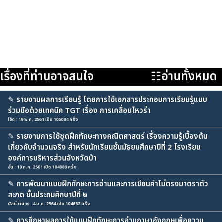
เรื่องที่ท่านอาจสนใจ
☷อ่านทั้งหมด
✎
รายงานผลการเรียนรู้ โดยการใช้เอกสารประกอบการเรียนรู้แบบ
ร่วมมือด้วยเทคนิค TGT เรื่อง การเคลื่อนไหวร่า
โอ๊ด : 19 พ.ค. 2561 เปิด 105084 ครั้ง
✎
รายงานการใช้ชุดฝึกทักษะทางคณิตศาสตร์ เรื่องความรู้เบื้องต้น
เกี่ยวกับจำนวนจริง สำหรับนักเรียนชั้นมัธยมศึกษาปีที่ 2 โรงเรียน
องค์การบริหารส่วนจังหวัดบ้า
อั๋น : 19 ก.ค. 2561 เปิด 104889 ครั้ง
✎
การพัฒนาแบบฝึกทักษะการอ่านและการเขียนคำไม่ตรงมาตราตัว
สะกด ชั้นประถมศึกษาปีที่ ๒
บัสนี ติผอง : 4 ม.ค. 2564 เปิด 104682 ครั้ง
✎
การศึกษาผลการใช้แบบฝึกทักษะการอ่านภาษาอังกฤษเพื่อความ