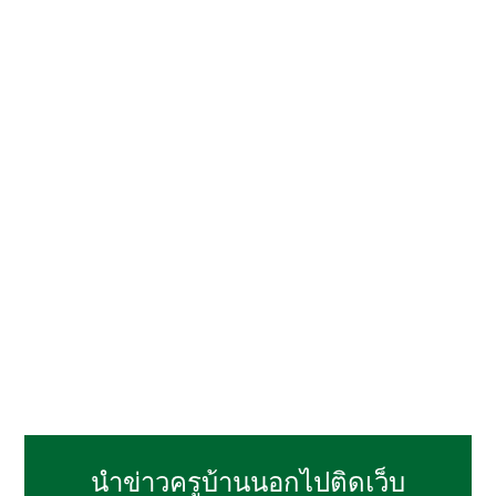
นำข่าวครูบ้านนอกไปติดเว็บ