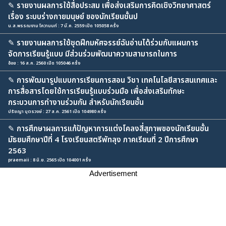
✎
รายงานผลการใช้สื่อประสม เพื่อส่งเสริมการคิดเชิงวิทยาศาสตร์
เรื่อง ระบบร่างกายมนุษย์ ของนักเรียนชั้นป
น.ส.พรรณงาม โควานนท์ : 7 มี.ค. 2559 เปิด 105058 ครั้ง
✎
รายงานผลการใช้ชุดฝึกมหัศจรรย์ฉันอ่านได้ร่วมกับแผนการ
จัดการเรียนรู้แบบ มีส่วนร่วมพัฒนาความสามารถในการ
อ้อย : 16 ส.ค. 2560 เปิด 105046 ครั้ง
✎
การพัฒนารูปแบบการเรียนการสอน วิชา เทคโนโลยีสารสนเทศและ
การสื่อสารโดยใช้การเรียนรู้แบบร่วมมือ เพื่อส่งเสริมทักษะ
กระบวนการทำงานร่วมกัน สำหรับนักเรียนชั้น
ปรัชญา บุตรวงษ์ : 27 ส.ค. 2561 เปิด 104980 ครั้ง
✎
การศึกษาผลการแก้ปัญหาการแต่งโคลงสี่สุภาพของนักเรียนชั้น
มัธยมศึกษาปีที่ 4 โรงเรียนสตรีพัทลุง ภาคเรียนที่ 2 ปีการศึกษา
2563
praemaii : 8 มิ.ย. 2565 เปิด 104001 ครั้ง
Advertisement