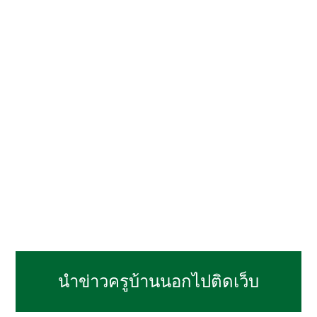
นำข่าวครูบ้านนอกไปติดเว็บ