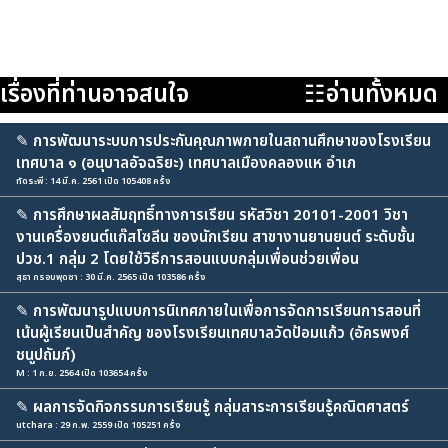
เรื่องที่ท่านอาจสนใจ
☷อ่านทั้งหมด
✎
การพัฒนาระบบการประกันคุณภาพภายในสถานศึกษาของโรงเรียน
เทศบาล ๑ (อนุบาลอัจฉริยะ) เทศบาลเมืองคลองแห อำเภ
ทัดระพี : 14 มี.ค. 2561 เปิด 105408 ครั้ง
✎
การศึกษาผลสัมฤทธิ์ทางการเรียน รหัสวิชา 20101-2001 วิชา
งานเครื่องยนต์แก๊สโซลีน ของนักเรียน สาขางานยานยนต์ ระดับชั้น
ปวช.1 กลุ่ม 2 โดยใช้วิธีการสอนแบบกลุ่มเพื่อนช่วยเพื่อน
สุธา กรอบพุดซา : 30 มี.ค. 2565 เปิด 103586 ครั้ง
✎
การพัฒนารูปแบบการนิเทศภายในเพื่อการจัดการเรียนการสอนที่
เน้นผู้เรียนเป็นสำคัญ ของโรงเรียนเทศบาลวัดป้อมแก้ว (อัครพงศ์
ชนูปถัมภ์)
M : 1 ก.ย. 2564 เปิด 103654 ครั้ง
✎
ผลการจัดกิจกรรมการเรียนรู้ กลุ่มสาระการเรียนรู้คณิตศาสตร์
utchara : 29 ก.พ. 2559 เปิด 105251 ครั้ง