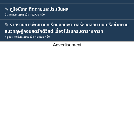
✎
คู่มือนิเทศ ติดตามและประเมินผล
ปุ๊ : 16 ก.ย. 2566 เปิด 102770 ครั้ง
✎
รายงานการพัฒนาบทเรียนคอมพิวเตอร์ช่วยสอน บนเครือข่ายตาม
แนวทฤษฎีคอนสตรัคติวิสต์ เรื่องโปรแกรมตารางการท
ครูอั๋น : 19 มี.ค. 2560 เปิด 104835 ครั้ง
Advertisement