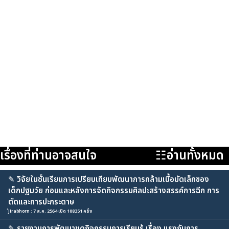
เรื่องที่ท่านอาจสนใจ
☷อ่านทั้งหมด
✎
วิจัยในชั้นเรียนการเปรียบเทียบพัฒนาการกล้ามเนื้อมัดเล็กของ
เด็กปฐมวัย ก่อนและหลังการจัดกิจกรรมศิลปะสร้างสรรค์การฉีก การ
ตัดและการปะกระดาษ
่jirabhorn : 7 ส.ค. 2564 เปิด 108351 ครั้ง
✎
รายงานการพัฒนาชุดกิจกรรมการเรียนรู้ เรื่อง แรงกับการ