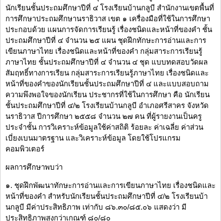
นักเรียนชั้นประถมศึกษาปีที่ ๔ โรงเรียนบ้านกลูบี สำนักงานเขตพื้นที่
การศึกษาประถมศึกษานราธิวาส เขต ๑ เครื่องมือที่ใช้ในการศึกษา
ประกอบด้วย แผนการจัดการเรียนรู้ เรื่องชนิดและหน้าที่ของคำ ชั้น
ประถมศึกษาปีที่ ๔ จำนวน ๒๕ แผน ชุดฝึกทักษะการอ่านและการ
เขียนภาษาไทย เรื่องชนิดและหน้าที่ของคำ กลุ่มสาระการเรียนรู้
ภาษาไทย ชั้นประถมศึกษาปีที่ ๔ จำนวน ๔ ชุด แบบทดสอบวัดผล
สัมฤทธิ์ทางการเรียน กลุ่มสาระการเรียนรู้ภาษาไทย เรื่องชนิดและ
หน้าที่ของคำของนักเรียนชั้นประถมศึกษาปีที่ ๔ และแบบสอบถาม
ความพึงพอใจของนักเรียน ประชากรที่ใช้ในการศึกษา คือ นักเรียน
ชั้นประถมศึกษาปีที่ ๔/๒ โรงเรียนบ้านกลูบี อำเภอศรีสาคร จังหวัด
นราธิวาส ปีการศึกษา ๒๕๕๘ จำนวน ๒๗ คน ที่ผู้รายงานเป็นครู
ประจำชั้น การวิเคราะห์ข้อมูลใช้ค่าสถิติ ร้อยละ ค่าเฉลี่ย ค่าส่วน
เบี่ยงเบนมาตรฐาน และวิเคราะห์ข้อมูล โดยใช้โปรแกรม
คอมพิวเตอร์
ผลการศึกษาพบว่า
๑. ชุดฝึกพัฒนาทักษะการอ่านและการเขียนภาษาไทย เรื่องชนิดและ
หน้าที่ของคำ สำหรับนักเรียนชั้นประถมศึกษาปีที่ ๔/๒ โรงเรียนบ้า
นกลูบี มีค่าประสิทธิภาพ เท่ากับ ๘๖.๓๐/๘๕.๐๖ แสดงว่า มี
ประสิทธิภาพสูงกว่าเกณฑ์ ๘๐/๘๐