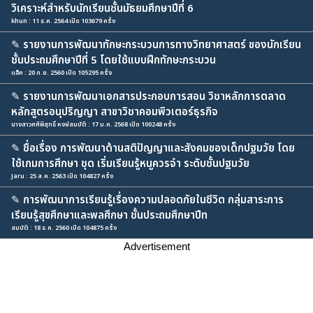
วิเคราะห์สำหรับนักเรียนชั้นมัธยมศึกษาปีที่ 6
khun : 11 ธ.ค. 2564 เปิด 103679 ครั้ง
✎
รายงานการพัฒนาทักษะกระบวนการทางวิทยาศาสตร์ ของนักเรียน
ชั้นประถมศึกษาปีที่ 5 โดยใช้แบบฝึกทักษะกระบวน
แฮ็ค : 20 ก.ย. 2560 เปิด 105295 ครั้ง
✎
รายงานการพัฒนาเอกสารประกอบการสอน วิชาหลักการตลาด
หลักสูตรอนุปริญญา สาขาวิชาคอมพิวเตอร์ธุรกิจ
นางสาวศศิพิสุทธิ์ หงษ์สมบัติ : 17 ม.ค. 2568 เปิด 100248 ครั้ง
✎
ชื่อเรื่อง การพัฒนาด้านสติปัญญาและสังคมของเด็กปฐมวัย โดย
ใช้เกมการศึกษา ชุด เริ่มเรียนรู้หนูควรจำ ระดับชั้นปฐมวัย
Jaru : 25 ส.ค. 2563 เปิด 104827 ครั้ง
✎
การพัฒนาการเรียนรู้เรื่องความปลอดภัยในชีวิต กลุ่มสาระการ
เรียนรู้สุขศึกษาและพลศึกษา ชั้นประถมศึกษาปีท
สมบัติ : 18 ธ.ค. 2560 เปิด 104875 ครั้ง
Advertisement