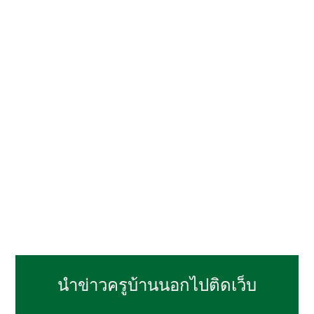
นำข่าวครูบ้านนอกไปติดเว็บ