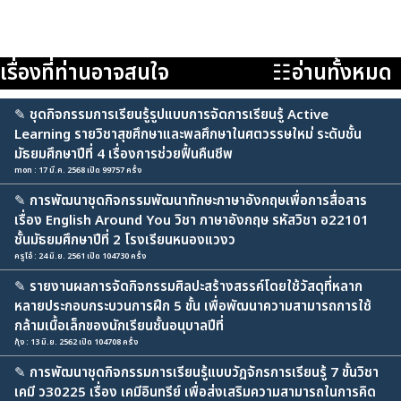
เรื่องที่ท่านอาจสนใจ
☷อ่านทั้งหมด
✎
ชุดกิจกรรมการเรียนรู้รูปแบบการจัดการเรียนรู้ Active
Learning รายวิชาสุขศึกษาและพลศึกษาในศตวรรษใหม่ ระดับชั้น
มัธยมศึกษาปีที่ 4 เรื่องการช่วยฟื้นคืนชีพ
mon : 17 มี.ค. 2568 เปิด 99757 ครั้ง
✎
การพัฒนาชุดกิจกรรมพัฒนาทักษะภาษาอังกฤษเพื่อการสื่อสาร
เรื่อง English Around You วิชา ภาษาอังกฤษ รหัสวิชา อ22101
ชั้นมัธยมศึกษาปีที่ 2 โรงเรียนหนองแวงว
ครูโอ๋ : 24 มิ.ย. 2561 เปิด 104730 ครั้ง
✎
รายงานผลการจัดกิจกรรมศิลปะสร้างสรรค์โดยใช้วัสดุที่หลาก
หลายประกอบกระบวนการฝึก 5 ขั้น เพื่อพัฒนาความสามารถการใช้
กล้ามเนื้อเล็กของนักเรียนชั้นอนุบาลปีที่
กุ้ง : 13 มิ.ย. 2562 เปิด 104708 ครั้ง
✎
การพัฒนาชุดกิจกรรมการเรียนรู้แบบวัฎจักรการเรียนรู้ 7 ขั้นวิชา
เคมี ว30225 เรื่อง เคมีอินทรีย์ เพื่อส่งเสริมความสามารถในการคิด