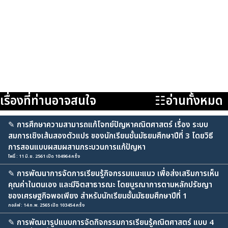
เรื่องที่ท่านอาจสนใจ
☷อ่านทั้งหมด
✎
การศึกษาความสามารถแก้โจทย์ปัญหาคณิตศาสตร์ เรื่อง ระบบ
สมการเชิงเส้นสองตัวแปร ของนักเรียนชั้นมัธยมศึกษาปีที่ 3 โดยวิธี
การสอนแบบผสมผสานกระบวนการแก้ปัญหา
โพธิ์ : 11 มิ.ย. 2561 เปิด 104964 ครั้ง
✎
การพัฒนาการจัดการเรียนรู้กิจกรรมแนะแนว เพื่อส่งเสริมการเห็น
คุณค่าในตนเอง และมีจิตสาธารณะ โดยบูรณาการตามหลักปรัชญา
ของเศรษฐกิจพอเพียง สำหรับนักเรียนชั้นมัธยมศึกษาปีที่ 1
กอล์ฟ : 14 ก.พ. 2565 เปิด 103454 ครั้ง
✎
การพัฒนารูปแบบการจัดกิจกรรมการเรียนรู้คณิตศาสตร์ แบบ 4