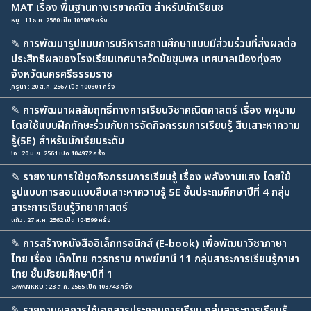
MAT เรื่อง พื้นฐานทางเรขาคณิต สำหรับนักเรียนช
หนู : 11 ธ.ค. 2560 เปิด 105089 ครั้ง
✎
การพัฒนารูปแบบการบริหารสถานศึกษาแบบมีส่วนร่วมที่ส่งผลต่อ
ประสิทธิผลของโรงเรียนเทศบาลวัดชัยชุมพล เทศบาลเมืองทุ่งสง
จังหวัดนครศรีธรรมราช
ุครูนา : 20 ส.ค. 2567 เปิด 100801 ครั้ง
✎
การพัฒนาผลสัมฤทธิ์ทางการเรียนวิชาคณิตศาสตร์ เรื่อง พหุนาม
โดยใช้แบบฝึกทักษะร่วมกับการจัดกิจกรรมการเรียนรู้ สืบเสาะหาความ
รู้(5E) สำหรับนักเรียนระดับ
โอ : 20 มิ.ย. 2561 เปิด 104972 ครั้ง
✎
รายงานการใช้ชุดกิจกรรมการเรียนรู้ เรื่อง พลังงานแสง โดยใช้
รูปแบบการสอนแบบสืบเสาะหาความรู้ 5E ชั้นประถมศึกษาปีที่ 4 กลุ่ม
สาระการเรียนรู้วิทยาศาสตร์
แก้ว : 27 ส.ค. 2562 เปิด 104599 ครั้ง
✎
การสร้างหนังสืออิเล็กทรอนิกส์ (E-book) เพื่อพัฒนาวิชาภาษา
ไทย เรื่อง เด็กไทย ควรทราบ กาพย์ยานี 11 กลุ่มสาระการเรียนรู้ภาษา
ไทย ชั้นมัธยมศึกษาปีที่ 1
SAYANKRU : 23 ส.ค. 2565 เปิด 103743 ครั้ง
✎
รายงานผลการใช้เอกสารประกอบการเรียน กลุ่มสาระการเรียนรู้