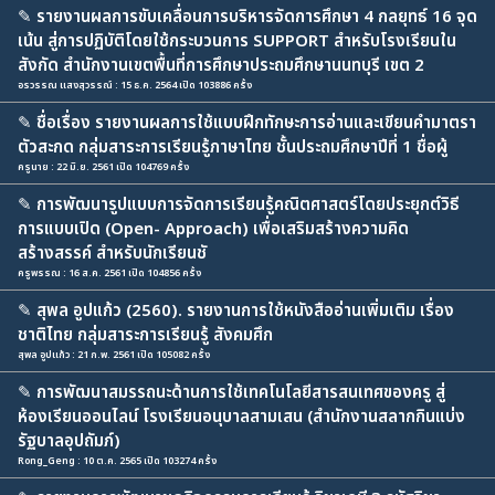
✎
รายงานผลการขับเคลื่อนการบริหารจัดการศึกษา 4 กลยุทธ์ 16 จุด
เน้น สู่การปฏิบัติโดยใช้กระบวนการ SUPPORT สำหรับโรงเรียนใน
สังกัด สำนักงานเขตพื้นที่การศึกษาประถมศึกษานนทบุรี เขต 2
อรวรรณ แสงสุวรรณ์ : 15 ธ.ค. 2564 เปิด 103886 ครั้ง
✎
ชื่อเรื่อง รายงานผลการใช้แบบฝึกทักษะการอ่านและเขียนคำมาตรา
ตัวสะกด กลุ่มสาระการเรียนรู้ภาษาไทย ชั้นประถมศึกษาปีที่ 1 ชื่อผู้
ครูนาย : 22 มิ.ย. 2561 เปิด 104769 ครั้ง
✎
การพัฒนารูปแบบการจัดการเรียนรู้คณิตศาสตร์โดยประยุกต์วิธี
การแบบเปิด (Open- Approach) เพื่อเสริมสร้างความคิด
สร้างสรรค์ สำหรับนักเรียนชั
ครูพรรณ : 16 ส.ค. 2561 เปิด 104856 ครั้ง
✎
สุพล อูปแก้ว (2560). รายงานการใช้หนังสืออ่านเพิ่มเติม เรื่อง
ชาติไทย กลุ่มสาระการเรียนรู้ สังคมศึก
สุพล อูปแก้ว : 21 ก.พ. 2561 เปิด 105082 ครั้ง
✎
การพัฒนาสมรรถนะด้านการใช้เทคโนโลยีสารสนเทศของครู สู่
ห้องเรียนออนไลน์ โรงเรียนอนุบาลสามเสน (สำนักงานสลากกินแบ่ง
รัฐบาลอุปถัมภ์)
Rong_Geng : 10 ต.ค. 2565 เปิด 103274 ครั้ง