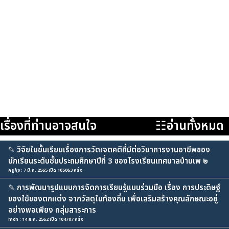
เรื่องที่ท่านอาจสนใจ
☷อ่านทั้งหมด
✎
วิจัยในชั้นเรียนเรื่องการวัดเจตคติที่มีต่อวิชาการงานอาชีพของ
นักเรียนระดับชั้นประถมศึกษาปีที่ 3 ของโรงเรียนเทศบาลบ้านเพ ๒
ครูกุ้ง : 7 มี.ค. 2565 เปิด 105063 ครั้ง
✎
การพัฒนารูปแบบการจัดการเรียนรู้แบบร่วมมือ เรื่อง การประดิษฐ์
ของใช้ของตกแต่ง จากวัสดุในท้องถิ่น เพื่อเสริมสร้างคุณลักษณะอยู่
อย่างพอเพียง กลุ่มสาระการ
mon : 14 ส.ค. 2562 เปิด 104707 ครั้ง