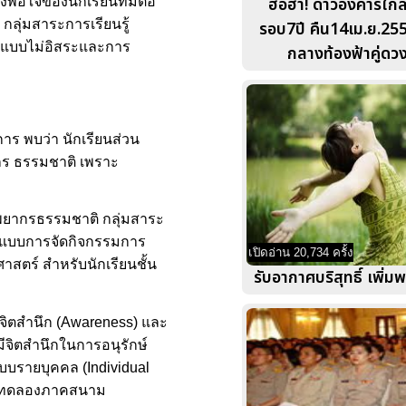
ฮือฮา! ดาวอังคารใกล้
อใจของนักเรียนที่มีต่อ
กลุ่มสาระการเรียนรู้
รอบ7ปี คืน14เม.ย.25
บทีแบบไม่อิสระและการ
กลางท้องฟ้าคู่ดวง
าร พบว่า นักเรียนส่วน
ากร ธรรมชาติ เพราะ
ัพยากรธรรมชาติ กลุ่มสาระ
้รูปแบบการจัดกิจกรรมการ
เปิดอ่าน 20,734 ครั้ง
าสตร์ สำหรับนักเรียนชั้น
รับอากาศบริสุทธิ์ เพิ่ม
ลูกจิตสำนึก (Awareness) และ
ีจิตสำนึกในการอนุรักษ์
แบบรายบุคคล (Individual
กการทดลองภาคสนาม