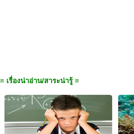
≡ เรื่องน่าอ่าน/สาระน่ารู้ ≡