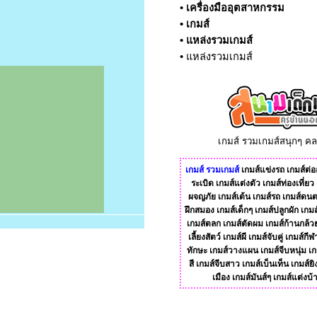
•
เครื่องมืออุตสาหกรรม
•
เกมส์
•
แหล่งรวมเกมส์
•
แหล่งรวมเกมส์
เกมส์ รวมเกมส์สนุกๆ ค
เกมส์
รวมเกมส์
เกมส์แข่งรถ
เกมส์ต่อส
ระเบิด
เกมส์แต่งตัว
เกมส์ท่องเที่ยว
ผจญภัย
เกมส์เต้น
เกมส์รถ
เกมส์ดนต
ฝึกสมอง
เกมส์เด็กๆ
เกมส์ปลูกผัก
เกมส
เกมส์ตลก
เกมส์ตัดผม
เกมส์ก้านกล้ว
เลี้ยงสัตว์
เกมส์ผี
เกมส์จับคู่
เกมส์กีฬ
ทักษะ
เกมส์วางแผน
เกมส์จีบหนุ่ม
เก
สี
เกมส์จีบสาว
เกมส์เบ็นเท็น
เกมส์ยิ
เมือง
เกมส์มันส์ๆ
เกมส์แต่งบ้