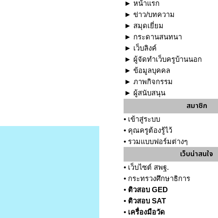
►
หน้าแรก
►
ข่าว/บทความ
►
สมุดเยี่ยม
►
กระดานสนทนา
►
เว็บลิงค์
►
ผู้จัดทำเว็บครูบ้านนอก
►
ข้อมูลบุคคล
►
ภาพกิจกรรม
►
ผู้สนับสนุน
สมาชิก
•
เข้าสู่ระบบ
•
คุณครูต้องรู้ไว้
•
รวมแบบฟอร์มต่างๆ
เว็บน่าสนใจ
•
เว็บไซต์ สพฐ.
•
กระทรวงศึกษาธิการ
•
ติวสอบ GED
•
ติวสอบ SAT
•
เครื่องมือวัด