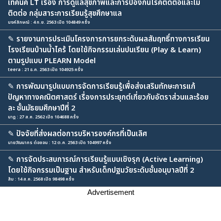
เทคนิค LT เรื่อง การดูแลสุขภาพและการป้องกันโรคติดต่อและไม่
ติดต่อ กลุ่มสาระการเรียนรู้สุขศึกษาแล
นงค์ลักษณ์ : 4 ก.ย. 2563 เปิด 104849 ครั้ง
✎
รายงานการประเมินโครงการการยกระดับผลสัมฤทธิ์ทางการเรียน
โรงเรียนบ้านน้ำไคร้ โดยใช้กิจกรรมเล่นปนเรียน (Play & Learn)
ตามรูปแบบ PLEARN Model
teera : 21 ธ.ค. 2563 เปิด 104925 ครั้ง
✎
การพัฒนารูปแบบการจัดการเรียนรู้เพื่อส่งเสริมทักษะการแก้
ปัญหาทางคณิตศาสตร์ เรื่องการประยุกต์เกี่ยวกับอัตราส่วนและร้อย
ละ ชั้นมัธยมศึกษาปีที่ 2
นาฎ : 27 ส.ค. 2562 เปิด 104688 ครั้ง
✎
ปัจจัยที่ส่งผลต่อการบริหารองค์กรที่เป็นเลิศ
นายวัฒนากร ต่อซอน : 12 ต.ค. 2563 เปิด 104997 ครั้ง
✎
การจัดประสบการณ์การเรียนรู้แบบเชิงรุก (Active Learning)
โดยใช้กิจกรรมเป็นฐาน สำหรับเด็กปฐมวัยระดับชั้นอนุบาลปีที่ 2
ส้ม : 14 ส.ค. 2568 เปิด 98498 ครั้ง
Advertisement