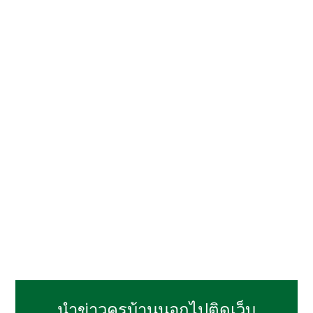
นำข่าวครูบ้านนอกไปติดเว็บ