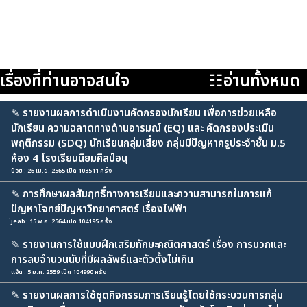
เรื่องที่ท่านอาจสนใจ
☷อ่านทั้งหมด
✎
รายงานผลการดำเนินงานคัดกรองนักเรียน เพื่อการช่วยเหลือ
นักเรียน ความฉลาดทางด้านอารมณ์ (EQ) และ คัดกรองประเมิน
พฤติกรรม (SDQ) นักเรียนกลุ่มเสี่ยง กลุ่มมีปัญหาครูประจำชั้น ม.5
ห้อง 4 โรงเรียนนิยมศิลป์อนุ
ป๋อย : 26 เม.ย. 2565 เปิด 103511 ครั้ง
✎
การศึกษาผลสัมฤทธิ์ทางการเรียนและความสามารถในการแก้
ปัญหาโจทย์ปัญหาวิทยาศาสตร์ เรื่องไฟฟ้า
่jeab : 15 พ.ค. 2564 เปิด 104195 ครั้ง
✎
รายงานการใช้แบบฝึกเสริมทักษะคณิตศาสตร์ เรื่อง การบวกและ
การลบจำนวนนับที่มีผลลัพธ์และตัวตั้งไม่เกิน
แอ๊ด : 5 ม.ค. 2559 เปิด 104990 ครั้ง
✎
รายงานผลการใช้ชุดกิจกรรมการเรียนรู้โดยใช้กระบวนการกลุ่ม