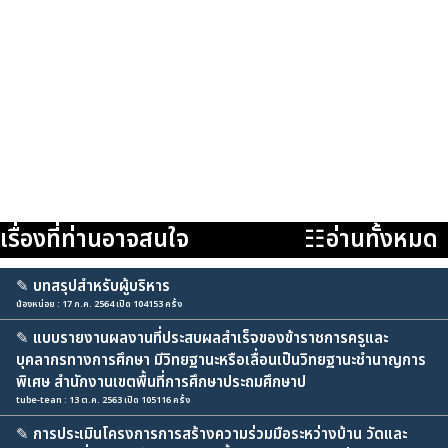
เรื่องที่ท่านอาจสนใจ
☷อ่านทั้งหมด
✎
บทสรุปสำหรับผู้บริหาร
น้องหน่อย : 17 ก.ค. 2564 เปิด 104153 ครั้ง
✎
แบบรายงานผลงานที่ประสบผลสำเร็จของข้าราชการครูและ
บุคลากรทางการศึกษา มีวิทยฐานะหรือเลื่อนเป็นวิทยฐานะชำนาญการ
พิเศษ สำนักงานเขตพื้นที่การศึกษาประถมศึกษาป
tube-tean : 13 ต.ค. 2563 เปิด 105116 ครั้ง
✎
การประเมินโครงการการสร้างความร่วมมือระหว่างบ้าน วัดและ