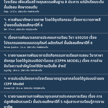
โรงเรียน เพื่อเสริมสร้างคุณธรรมพื้นฐาน 8 ประการ แก่นักเรียนระดับ
ชั้นมัธยม ศึกษาตอนต้น
ไออุ่น : 21 มี.ค. 2562 เปิด 104516 ครั้ง
✎
การพัฒนาทักษะวาดภาพ โดยใช้ชุดกิจกรรม เรื่องการวาดภาพสี
น้ำของชั้นมัธยมศึกษาปีที่ 6
อีฟ : 17 ก.ค. 2565 เปิด 103222 ครั้ง
✎
เรื่องการพัฒนาเอกสารประกอบการเรียน วิชา ง30250 เรื่อง
โปรแกรมออกแบบบรรจุภัณฑ์-ผลิตภัณฑ์ ชั้นมัธยมศึกษาปีที่ 6
จิราพร รุ่งอร่าม : 3 ก.ค. 2561 เปิด 104894 ครั้ง
✎
รายงานผลการพัฒนาการจัดกิจกรรมการเรียนการสอน วิชาภาษา
อังกฤษ โดยใช้รูปแบบซิปปาโมเดล (CIPPA MODEL) เรื่อง การอ่าน
จับใจความสำคัญโดยใช้นิทานเป็นสื่อ สำหรั
ครูขวัญ : 28 ส.ค. 2561 เปิด 109138 ครั้ง
✎
การประเมินโครงการโรงเรียนมาตรฐานสากลโดยใช้รูปแบบจำลอง
CIPP Model
Prawn129 : 25 ก.พ. 2559 เปิด 105389 ครั้ง
✎
รายงานผลงานการพัฒนาชุดเอกสารประกอบการเรียน เรื่อง การ
ปลูกพืชผักสวนครัว ชั้นประถมศึกษาปีที่ 5 กลุ่มสาระการเรียนรู้การงาน
อาชีพ