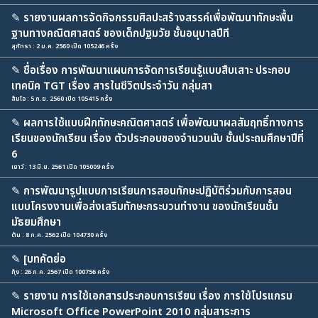
✎
รายงานผลการจัดกิจกรรมศิลปะสร้างสรรค์เพื่อพัฒนาทักษะพื้น
ฐานทางคณิตศาสตร์ ของเด็กปฐมวัย ชั้นอนุบาลปีที
สุภัทรา : 2 ม.ค. 2560 เปิด 105246 ครั้ง
✎
ชื่อเรื่อง การพัฒนาแผนการจัดการเรียนรู้แบบสืบเสาะ ประกอบ
เทคนิค TGT เรื่อง สารในชีวิตประจำวัน กลุ่มสา
ส้มโอ : 5 ก.ย. 2560 เปิด 105415 ครั้ง
✎
ผลการใช้แบบฝึกทักษะคณิตศาสตร์ เพื่อพัฒนาผลสัมฤทธิ์ทางการ
เรียนของนักเรียน เรื่อง ตัวประกอบของจำนวนนับ ชั้นประถมศึกษาปีที่
6
เยาว์ : 13 มิ.ย. 2561 เปิด 105009 ครั้ง
✎
การพัฒนารูปแบบการเรียนการสอนทักษะปฏิบัติร่วมกับการสอน
แบบโครงงานเพื่อส่งเสริมทักษะกระบวนทำงาน ของนักเรียนชั้น
มัธยมศึกษา
ต้น : 8 ก.ค. 2562 เปิด 104730 ครั้ง
✎
[บทคัดย่อ
กุ้ง : 26 ก.ค. 2567 เปิด 100756 ครั้ง
✎
รายงาน การใช้เอกสารประกอบการเรียน เรื่อง การใช้โปรแกรม
Microsoft Office PowerPoint 2010 กลุ่มสาระการ