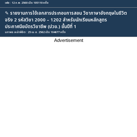
เฟซ : 12 ก.พ. 2560 เปิด 105110 ครั้ง
✎
รายงานการใช้เอกสารประกอบการสอน วิชาภาษาอังกฤษในชีวิต
จริง 2 รหัสวิชา 2000 – 1202 สำหรับนักเรียนหลักสูตร
ประกาศนียบัตรวิชาชีพ (ปวช.) ชั้นปีที่ 1
นภาพร เหล่าพิชิต : 25 เม.ย. 2562 เปิด 104677 ครั้ง
Advertisement