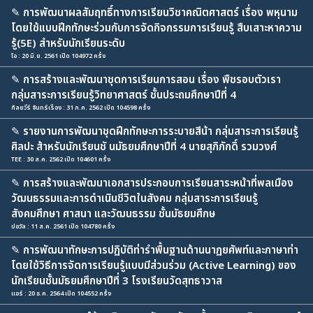
✎
การพัฒนาผลสัมฤทธิ์ทางการเรียนวิชาคณิตศาสตร์ เรื่อง พหุนาม
โดยใช้แบบฝึกทักษะร่วมกับการจัดกิจกรรมการเรียนรู้ สืบเสาะหาความ
รู้(5E) สำหรับนักเรียนระดับ
โอ : 20 มิ.ย. 2561 เปิด 104972 ครั้ง
✎
การสร้างและพัฒนาชุดการเรียนการสอน เรื่อง พืชรอบตัวเรา
กลุ่มสาระการเรียนรู้วิทยาศาสตร์ ชั้นประถมศึกษาปีที่ 4
กัลยวีร์ จันทร์เรือง : 31 ก.ค. 2562 เปิด 104598 ครั้ง
✎
รายงานการพัฒนาชุดฝึกทักษะการระบายสีน้า กลุ่มสาระการเรียนรู้
ศิลปะ ส้าหรับนักเรียนชั นมัธยมศึกษาปีที่ 4 นายสุภิภักดิ์ รวมวงศ์
TEE : 30 ส.ค. 2562 เปิด 104601 ครั้ง
✎
การสร้างและพัฒนาเอกสารประกอบการเรียนสาระหน้าที่พลเมือง
วัฒนธรรมและการดำเนินชีวิตในสังคม กลุ่มสาระการเรียนรู้
สังคมศึกษา ศาสนา และวัฒนธรรม ชั้นมัธยมศึกษ
ปอวัล : 11 ส.ค. 2561 เปิด 104780 ครั้ง
✎
การพัฒนาทักษะการปฏิบัติท่ารำพื้นฐานด้านนาฏยศัพท์และภาษาท่า
โดยใช้วิธีการจัดการเรียนรู้แบบมีส่วนร่วม (Active Learning) ของ
นักเรียนชั้นมัธยมศึกษาปีที่ 3 โรงเรียนวัดสุทธาวาส
แอร์ : 20 ธ.ค. 2564 เปิด 104552 ครั้ง