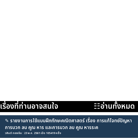
เรื่องที่ท่านอาจสนใจ
☷อ่านทั้งหมด
✎
รายงานการใช้แบบฝึกทักษะคณิตศาสตร์ เรื่อง การแก้โจทย์ปัญหา
การบวก ลบ คูณ หาร และการบวก ลบ คูณ หารระค
วสันต์ ทองเงิน : 23 พ.ค. 2561 เปิด 105419 ครั้ง