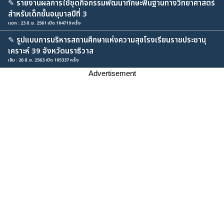
✎
รายงานผลการใช้ชุดกิจกรรมพัฒนาทักษะพื้นฐานทางวิทยาศาสตร์
สำหรับเด็กชั้นอนุบาลปีที่ 3
แขก : 23 มิ.ย. 2561 เปิด 104719 ครั้ง
✎
รูปแบบการบริหารสถานศึกษาแห่งความสุขโรงเรียนราชประชานุ
เคราะห์ 39 จังหวัดนราธิวาส
เอ็ม : 26 มิ.ย. 2563 เปิด 105337 ครั้ง
Advertisement