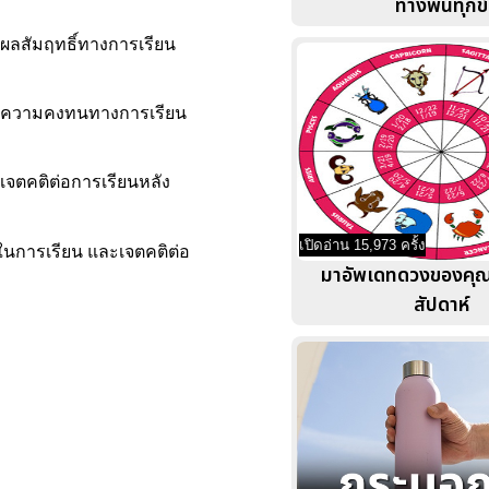
ทางพ้นทุกข์
มีผลสัมฤทธิ์ทางการเรียน
ึกมีความคงทนทางการเรียน
ีเจตคติต่อการเรียนหลัง
เปิดอ่าน 15,973 ครั้ง
นการเรียน และเจตคติต่อ
มาอัพเดทดวงของคุ
สัปดาห์