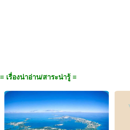
≡ เรื่องน่าอ่าน/สาระน่ารู้ ≡