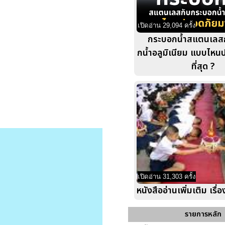
เปิดอ่าน 29,094 ครั้ง
กระบอกน้ำสแตนเลส
กน้ำอลูมิเนียม แบบไห
ที่สุด ?
เปิดอ่าน 31,303 ครั้ง
หนังสืออ่านเพิ่มเติม เรื่องท
รายการหลัก