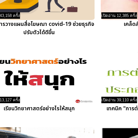
43,158 ครั้ง
เปิดอ่าน 12,385 ครั้ง
การวางแผนสื่อโฆษณา covid-19 ช่วยธุรกิจ
เคล็ดล
ปรับตัวได้ดีขึ้น
13,127 ครั้ง
เปิดอ่าน 39,110 ครั้ง
เรียนวิทยาศาสตร์อย่างไรให้สนุก
เทคนิค "การต