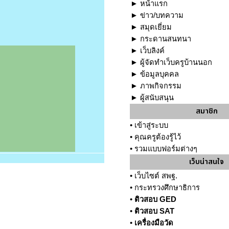
►
หน้าแรก
►
ข่าว/บทความ
►
สมุดเยี่ยม
►
กระดานสนทนา
►
เว็บลิงค์
►
ผู้จัดทำเว็บครูบ้านนอก
►
ข้อมูลบุคคล
►
ภาพกิจกรรม
►
ผู้สนับสนุน
สมาชิก
•
เข้าสู่ระบบ
•
คุณครูต้องรู้ไว้
•
รวมแบบฟอร์มต่างๆ
เว็บน่าสนใจ
•
เว็บไซต์ สพฐ.
•
กระทรวงศึกษาธิการ
•
ติวสอบ GED
•
ติวสอบ SAT
•
เครื่องมือวัด