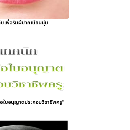
ับเพื่อริมฝีปากเนียนนุ่ม
่อใบอนุญาตประกอบวิชาชีพครู"