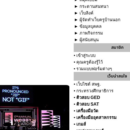
►
กระดานสนทนา
►
เว็บลิงค์
►
ผู้จัดทำเว็บครูบ้านนอก
►
ข้อมูลบุคคล
►
ภาพกิจกรรม
►
ผู้สนับสนุน
สมาชิก
•
เข้าสู่ระบบ
•
คุณครูต้องรู้ไว้
•
รวมแบบฟอร์มต่างๆ
เว็บน่าสนใจ
•
เว็บไซต์ สพฐ.
•
กระทรวงศึกษาธิการ
•
ติวสอบ GED
•
ติวสอบ SAT
•
เครื่องมือวัด
•
เครื่องมืออุตสาหกรรม
•
เกมส์