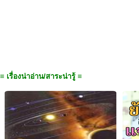
≡ เรื่องน่าอ่าน/สาระน่ารู้ ≡