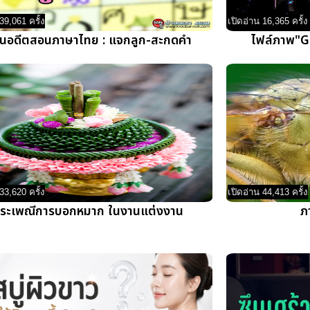
39,061 ครั้ง
เปิดอ่าน 16,365 ครั้ง
อนอดีตสอนภาษาไทย : แจกลูก-สะกดคำ
ไฟล์ภาพ"GIF
33,620 ครั้ง
เปิดอ่าน 44,413 ครั้ง
ระเพณีการบอกหมาก ในงานแต่งงาน
ภ