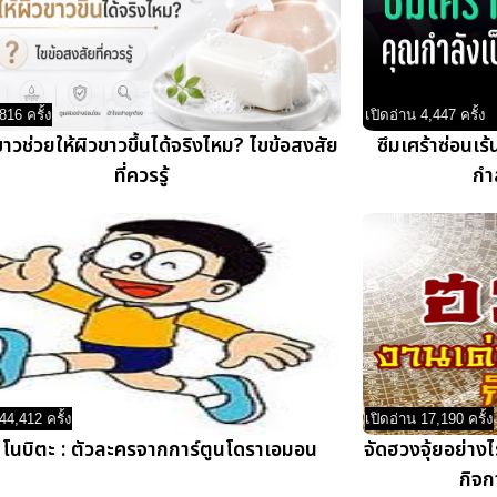
816 ครั้ง
เปิดอ่าน 4,447 ครั้ง
วขาวช่วยให้ผิวขาวขึ้นได้จริงไหม? ไขข้อสงสัย
ซึมเศร้าซ่อน
ที่ควรรู้
กำล
44,412 ครั้ง
เปิดอ่าน 17,190 ครั้ง
 โนบิตะ : ตัวละครจากการ์ตูนโดราเอมอน
จัดฮวงจุ้ยอย่างไ
กิจก