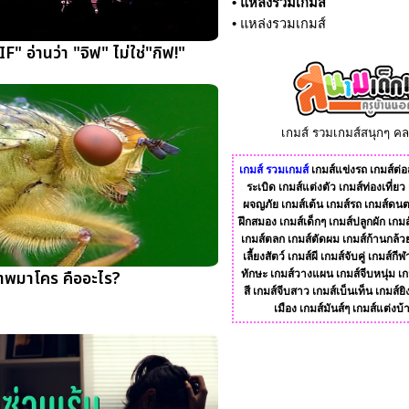
•
แหล่งรวมเกมส์
•
แหล่งรวมเกมส์
" อ่านว่า "จิฟ" ไม่ใช่"กิฟ!"
เกมส์ รวมเกมส์สนุกๆ ค
เกมส์
รวมเกมส์
เกมส์แข่งรถ
เกมส์ต่อส
ระเบิด
เกมส์แต่งตัว
เกมส์ท่องเที่ยว
ผจญภัย
เกมส์เต้น
เกมส์รถ
เกมส์ดนต
ฝึกสมอง
เกมส์เด็กๆ
เกมส์ปลูกผัก
เกมส
เกมส์ตลก
เกมส์ตัดผม
เกมส์ก้านกล้ว
เลี้ยงสัตว์
เกมส์ผี
เกมส์จับคู่
เกมส์กีฬ
าพมาโคร คืออะไร?
ทักษะ
เกมส์วางแผน
เกมส์จีบหนุ่ม
เก
สี
เกมส์จีบสาว
เกมส์เบ็นเท็น
เกมส์ยิ
เมือง
เกมส์มันส์ๆ
เกมส์แต่งบ้