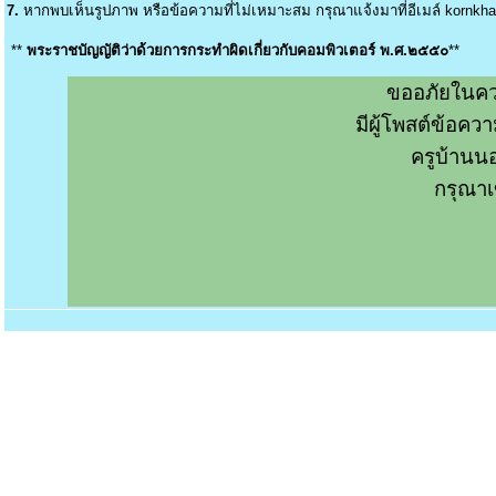
7.
หากพบเห็นรูปภาพ หรือข้อความที่ไม่เหมาะสม กรุณาแจ้งมาที่อีเมล์
kornkh
**
พระราชบัญญัติว่าด้วยการกระทำผิดเกี่ยวกับคอมพิวเตอร์ พ.ศ.๒๕๕๐
**
ขออภัยในคว
มีผู้โพสต์ข้อค
ครูบ้านน
กรุณาเ