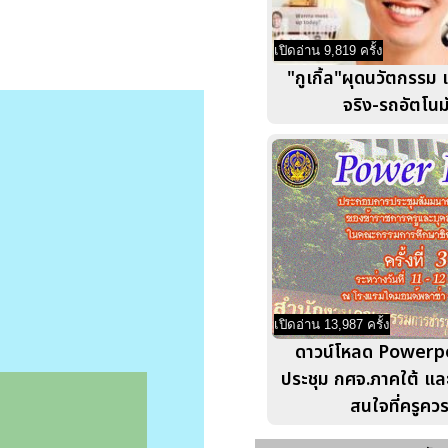
เปิดอ่าน 9,819 ครั้ง
"กูเกิ้ล"ผุดนวัตกรรม 
จริง-รถอัตโนมั
เปิดอ่าน 13,987 ครั้ง
ดาวน์โหลด Powerp
ประชุม กศจ.ภาคใต้ และ
สนใจที่ครูควรร