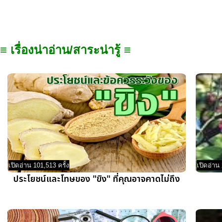
≡ เรื่องน่าอ่าน/สาระน่ารู้ ≡
เปิดอ่าน 101,513 ครั้ง
เปิดอ่าน 
ประโยชน์และโทษของ "ขิง" ที่คุณอาจคาดไม่ถึง