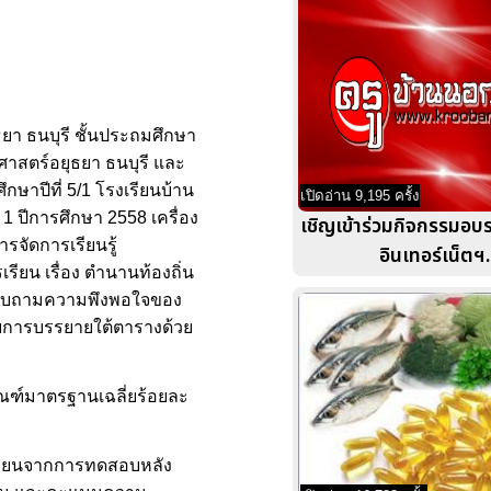
ธยา ธนบุรี ชั้นประถมศึกษา
ิศาสตร์อยุธยา ธนบุรี และ
กษาปีที่ 5/1 โรงเรียนบ้าน
เปิดอ่าน 9,195 ครั้ง
 ปีการศึกษา 2558 เครื่อง
เชิญเข้าร่วมกิจกรรมอบรม 
ารจัดการเรียนรู้
อินเทอร์เน็ตฯ.
ยน เรื่อง ตำนานท้องถิ่น
สอบถามความพึงพอใจของ
ลโดยการบรรยายใต้ตารางด้วย
เกณฑ์มาตรฐานเฉลี่ยร้อยละ
รเรียนจากการทดสอบหลัง