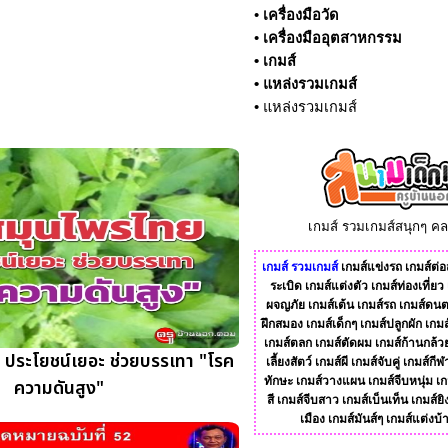
•
เครื่องมือวัด
•
เครื่องมืออุตสาหกรรม
•
เกมส์
•
แหล่งรวมเกมส์
•
แหล่งรวมเกมส์
เกมส์ รวมเกมส์สนุกๆ ค
เกมส์
รวมเกมส์
เกมส์แข่งรถ
เกมส์ต่อส
ระเบิด
เกมส์แต่งตัว
เกมส์ท่องเที่ยว
ผจญภัย
เกมส์เต้น
เกมส์รถ
เกมส์ดนต
ฝึกสมอง
เกมส์เด็กๆ
เกมส์ปลูกผัก
เกมส
เกมส์ตลก
เกมส์ตัดผม
เกมส์ก้านกล้ว
 ประโยชน์เยอะ ช่วยบรรเทา "โรค
เลี้ยงสัตว์
เกมส์ผี
เกมส์จับคู่
เกมส์กีฬ
ทักษะ
เกมส์วางแผน
เกมส์จีบหนุ่ม
เก
ความดันสูง"
สี
เกมส์จีบสาว
เกมส์เบ็นเท็น
เกมส์ยิ
เมือง
เกมส์มันส์ๆ
เกมส์แต่งบ้