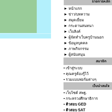
รายการหลัก
►
หน้าแรก
►
ข่าว/บทความ
►
สมุดเยี่ยม
►
กระดานสนทนา
►
เว็บลิงค์
►
ผู้จัดทำเว็บครูบ้านนอก
►
ข้อมูลบุคคล
►
ภาพกิจกรรม
►
ผู้สนับสนุน
สมาชิก
•
เข้าสู่ระบบ
•
คุณครูต้องรู้ไว้
•
รวมแบบฟอร์มต่างๆ
เว็บน่าสนใจ
•
เว็บไซต์ สพฐ.
•
กระทรวงศึกษาธิการ
•
ติวสอบ GED
•
ติวสอบ SAT