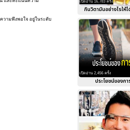
คะแนน และคะแนนความ
เปิดอ่าน 16,783 ครั้ง
กินวิตามินอย่างไรให้ไ
บความพึงพอใจ อยู่ในระดับ
เปิดอ่าน 2,456 ครั้ง
ประโยชน์ของการ