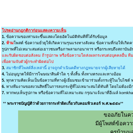
โปรดอ่านกฎกติกาก่อนแสดงความเห็น
1.
ข้อความของท่านจะขึ้นแสดงโดยอัตโนมัติทันทีที่ได้รับข้อมูล
2.
ห้าม
โพสต์ ข้อความยั่วยุให้เกิดความรุนแรงทางสังคม ข้อความที่ก่อให้เกิดค
รูปภาพที่ไม่เหมาะสมต่อเยาวชนหรือภาพลามกอนาจาร หรือกระทบถึงสถาบันอัน
และรับผิดชอบต่อสังคม ถ้ารูปภาพ หรือข้อความใดส่งผลกระทบต่อบุคคลอื่น ทีมง
เพื่อตามจับตัวผู้กระทำผิดต่อไป
3.
สมาชิกที่โพสต์สิ่งเหล่านี้ อาจถูกดำเนินคดีทางกฎหมายจากผู้เสียหายได้
4.
ไม่อนุญาตให้มีการโฆษณาสินค้าใด ๆ ทั้งสิ้น ทั้งทางตรงและทางอ้อม
5.
ทุกความคิดเห็นเป็นข้อความที่ทางผู้เยี่ยมชมเข้ามาร่วมตั้งกระทู้ในเว็บไซต์ ท
6.
ทางทีมงานขอสงวนสิทธิ์ในการลบกระทู้ที่ไม่เหมาะสมได้ทันที โดยไม่ต้องมีกา
7.
หากพบเห็นรูปภาพ หรือข้อความที่ไม่เหมาะสม กรุณาแจ้งมาที่อีเมล์
kornkh
**
พระราชบัญญัติว่าด้วยการกระทำผิดเกี่ยวกับคอมพิวเตอร์ พ.ศ.๒๕๕๐
**
ขออภัยในคว
มีผู้โพสต์ข้อค
ครูบ้านน