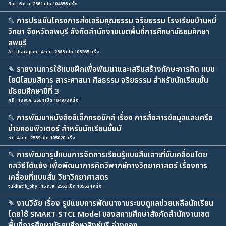
กัณ : 6 ก.ค. 2561 เปิด 104856 ครั้ง
✎
การประเมินโครงการส่งเสริมคุณธรรม จริยธรรม โรงเรียนบ้านหมี่
วิทยา จังหวัดลพบุรี สังกัดสำนักงานเขตพื้นที่การศึกษามัธยมศึกษา
ลพบุรี
Artcharapan : 4 ก.ย. 2565 เปิด 103265 ครั้ง
✎
รายงานการใช้แบบฝึกเพื่อพัฒนาและเสริมสร้างทักษะการคิด แบบ
โยนิโสมนสิการ สาระศาสนา ศีลธรรม จริยธรรม สำหรับนักเรียนชั้น
มัธยมศึกษาปีที่ 3
ศรี : 18 พ.ค. 2564 เปิด 104978 ครั้ง
✎
การพัฒนาหนังสืออิเล็กทรอนิกส์ เรื่อง การสื่อสารข้อมูลและเครือ
ข่ายคอมพิวเตอร์ สำหรับนักเรียนชั้นมั
ชา : 4 มี.ค. 2559 เปิด 105020 ครั้ง
✎
การพัฒนารูปแบบการจัดการเรียนรู้แบบสืบเสาะที่ขับเคลื่อนโดย
กลวิธีโต้แย้ง เพื่อพัฒนาการคิดวิพากษ์ทางวิทยาศาสตร์ เรื่องการ
เคลื่อนที่แบบสั่น วิชาวิทยาศาสตร
tukkatik_phy : 15 ก.ย. 2563 เปิด 105524 ครั้ง
✎
งานวิจัย เรื่อง รูปแบบการพัฒนางานระบบดูแลช่วยเหลือนักเรียน
โดยใช้ SMART STCI Model ของสถานศึกษาสังกัดสำนักงานเขต
พื้นที่การศึกษามัธยมศึกษาสิงห์บุรี อ่างทอง