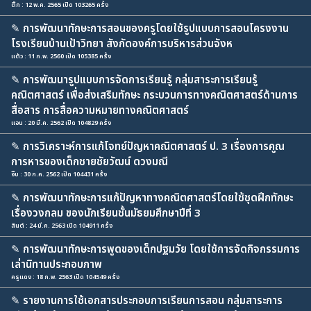
ติ๊ก : 12 พ.ค. 2565 เปิด 103265 ครั้ง
✎
การพัฒนาทักษะการสอนของครูโดยใช้รูปแบบการสอนโครงงาน
โรงเรียนบ้านเป้าวิทยา สังกัดองค์การบริหารส่วนจังห
แต้ว : 11 ก.พ. 2560 เปิด 105385 ครั้ง
✎
การพัฒนารูปแบบการจัดการเรียนรู้ กลุ่มสาระการเรียนรู้
คณิตศาสตร์ เพื่อส่งเสริมทักษะ กระบวนการทางคณิตศาสตร์ด้านการ
สื่อสาร การสื่อความหมายทางคณิตศาสตร์
แอน : 20 มี.ค. 2562 เปิด 104829 ครั้ง
✎
การวิเคราะห์การแก้โจทย์ปัญหาคณิตศาสตร์ ป. 3 เรื่องการคูณ
การหารของเด็กชายชัยวัฒน์ ดวงมณี
จิ๊บ : 30 ก.ค. 2562 เปิด 104431 ครั้ง
✎
การพัฒนาทักษะการแก้ปัญหาทางคณิตศาสตร์โดยใช้ชุดฝึกทักษะ
เรื่องวงกลม ของนักเรียนชั้นมัธยมศึกษาปีที่ 3
สันต์ : 24 มี.ค. 2563 เปิด 104911 ครั้ง
✎
การพัฒนาทักษะการพูดของเด็กปฐมวัย โดยใช้การจัดกิจกรรมการ
เล่านิทานประกอบภาพ
ครูแดง : 18 ก.พ. 2563 เปิด 104549 ครั้ง
✎
รายงานการใช้เอกสารประกอบการเรียนการสอน กลุ่มสาระการ