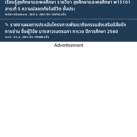
เรียนรู้สุขศึกษาและพลศึกษา รายวิชา สุขศึกษาและพลศึกษา พ15101
สาระที่ 5 ความปลอดภัยในชีวิต ชั้นประ
วันนิสา ศรีสงคราม : 30 มิ.ย. 2561 เปิด 104702 ครั้ง
✎
รายงานผลการประเมินโครงการพัฒนากิจกรรมส่งเสริมนิสัยรัก
การอ่าน ชื่อผู้วิจัย นางสาวเนตรนภา ทาเวช ปีการศึกษา 2560
เนตร : 8 ก.ย. 2561 เปิด 105366 ครั้ง
Advertisement