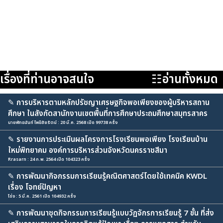
เรื่องที่ท่านอาจสนใจ
☷อ่านทั้งหมด
✎
การบริหารตามหลักปรัชญาเศรษฐกิจพอเพียงของผู้บริหารสถาน
ศึกษา ในสังกัดสานักงานเขตพื้นที่การศึกษาประถมศึกษาสมุทรสาคร
นายพัทธนันท์ โพธิชัยรัตน์ : 20 มี.ค. 2568 เปิด 99738 ครั้ง
✎
รายงานการประเมินผลโครงการโรงเรียนพอเพียง โรงเรียนบ้าน
ใหม่พิทยาคม องค์การบริหารส่วนจังหวัดนครราชสีมา
Rrasarn : 24 ก.พ. 2564 เปิด 104323 ครั้ง
✎
การพัฒนากิจกรรมการเรียนรู้คณิตศาสตร์โดยใช้เทคนิค KWDL
เรื่อง โจทย์ปัญหา
โด่ง : 5 มี.ค. 2561 เปิด 104932 ครั้ง
✎
การพัฒนาชุดกิจกรรมการเรียนรู้แบบวัฏจักรการเรียนรู้ 7 ขั้น ที่ส่ง