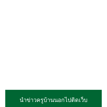
นำข่าวครูบ้านนอกไปติดเว็บ