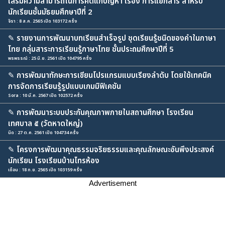
เสริมความสามารถในการคิดแก้ปัญหา เรื่อง การแยกสาร สำหรับ
นักเรียนชั้นมัธยมศึกษาปีที่ 2
จิรา : 8 ส.ค. 2565 เปิด 103172 ครั้ง
✎
รายงานการพัฒนาบทเรียนสำเร็จรูป ชุดเรียนรู้ชนิดของคำในภาษา
ไทย กลุ่มสาระการเรียนรู้ภาษาไทย ชั้นประถมศึกษาปีที่ 5
พรพรรณ์ : 25 มิ.ย. 2561 เปิด 104795 ครั้ง
✎
การพัฒนาทักษะการเขียนโปรแกรมแบบเรียงลำดับ โดยใช้เทคนิค
การจัดการเรียนรู้รูปแบบเกมมิฟิเคชัน
Sora : 10 มี.ค. 2567 เปิด 102572 ครั้ง
✎
การพัฒนาระบบประกันคุณภาพภายในสถานศึกษา โรงเรียน
เทศบาล ๕ (วัดหาดใหญ่)
นิด : 27 ต.ค. 2561 เปิด 104734 ครั้ง
✎
โครงการพัฒนาคุณธรรมจริยธรรมและคุณลักษณะอันพึงประสงค์
นักเรียน โรงเรียนบ้านไทรห้อง
เดือน : 18 ก.ย. 2565 เปิด 103159 ครั้ง
Advertisement