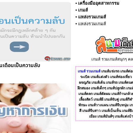
•
เครื่องมืออุตสาหกรรม
•
เกมส์
•
แหล่งรวมเกมส์
•
แหล่งรวมเกมส์
เกมส์ รวมเกมส์สนุกๆ ค
ินเดือนเป็นความลับ
เกมส์
รวมเกมส์
เกมส์แข่งรถ
เกมส์ต่อส
ระเบิด
เกมส์แต่งตัว
เกมส์ท่องเที่ยว
ผจญภัย
เกมส์เต้น
เกมส์รถ
เกมส์ดนต
ฝึกสมอง
เกมส์เด็กๆ
เกมส์ปลูกผัก
เกมส
เกมส์ตลก
เกมส์ตัดผม
เกมส์ก้านกล้ว
เลี้ยงสัตว์
เกมส์ผี
เกมส์จับคู่
เกมส์กีฬ
ทักษะ
เกมส์วางแผน
เกมส์จีบหนุ่ม
เก
สี
เกมส์จีบสาว
เกมส์เบ็นเท็น
เกมส์ยิ
เมือง
เกมส์มันส์ๆ
เกมส์แต่งบ้