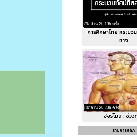
เปิดอ่าน 20,195 ครั้ง
การศึกษาไทย กระบวนท
ทาง
เปิดอ่าน 20,236 ครั้ง
ฮอร์โมน : ชีววิ
รายการหลัก