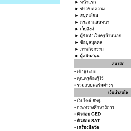
►
หน้าแรก
►
ข่าว/บทความ
►
สมุดเยี่ยม
►
กระดานสนทนา
►
เว็บลิงค์
►
ผู้จัดทำเว็บครูบ้านนอก
►
ข้อมูลบุคคล
►
ภาพกิจกรรม
►
ผู้สนับสนุน
สมาชิก
•
เข้าสู่ระบบ
•
คุณครูต้องรู้ไว้
•
รวมแบบฟอร์มต่างๆ
เว็บน่าสนใจ
•
เว็บไซต์ สพฐ.
•
กระทรวงศึกษาธิการ
•
ติวสอบ GED
•
ติวสอบ SAT
•
เครื่องมือวัด