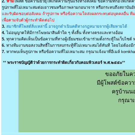
2.
ห้าม
โพสต์ ข้อความยั่วยุให้เกิดความรุนแรงทางสังคม ข้อความที่ก่อให้เกิดค
รูปภาพที่ไม่เหมาะสมต่อเยาวชนหรือภาพลามกอนาจาร หรือกระทบถึงสถาบันอัน
และรับผิดชอบต่อสังคม ถ้ารูปภาพ หรือข้อความใดส่งผลกระทบต่อบุคคลอื่น ทีมง
เพื่อตามจับตัวผู้กระทำผิดต่อไป
3.
สมาชิกที่โพสต์สิ่งเหล่านี้ อาจถูกดำเนินคดีทางกฎหมายจากผู้เสียหายได้
4.
ไม่อนุญาตให้มีการโฆษณาสินค้าใด ๆ ทั้งสิ้น ทั้งทางตรงและทางอ้อม
5.
ทุกความคิดเห็นเป็นข้อความที่ทางผู้เยี่ยมชมเข้ามาร่วมตั้งกระทู้ในเว็บไซต์ ท
6.
ทางทีมงานขอสงวนสิทธิ์ในการลบกระทู้ที่ไม่เหมาะสมได้ทันที โดยไม่ต้องมีกา
7.
หากพบเห็นรูปภาพ หรือข้อความที่ไม่เหมาะสม กรุณาแจ้งมาที่อีเมล์
kornkh
**
พระราชบัญญัติว่าด้วยการกระทำผิดเกี่ยวกับคอมพิวเตอร์ พ.ศ.๒๕๕๐
**
ขออภัยในคว
มีผู้โพสต์ข้อค
ครูบ้านน
กรุณาเ