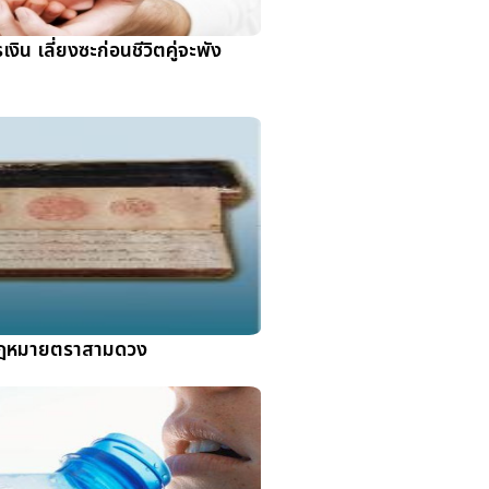
งิน เลี่ยงซะก่อนชีวิตคู่จะพัง
ฎหมายตราสามดวง