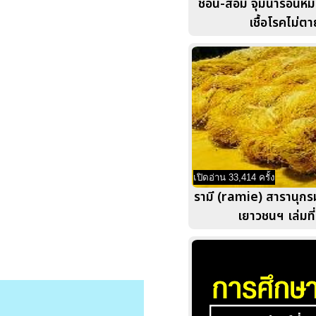
ช้อน-ส้อม จุ่มน้ำร้อนหม้
เชื้อโรคไม่ตา
เปิดอ่าน 33,414 ครั้ง
รามี (ramie) สารานุก
เยาวชนฯ เล่มที