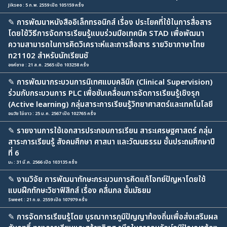
Jikseo : 5 ก.พ. 2559 เปิด 105159 ครั้ง
✎
การพัฒนาหนังสืออิเล็กทรอนิกส์ เรื่อง ประโยคที่ใช้ในการสื่อสาร
โดยใช้วิธีการจัดการเรียนรู้แบบร่วมมือเทคนิค STAD เพื่อพัฒนา
ความสามารถในการคิดวิเคราะห์และการสื่อสาร รายวิชาภาษาไทย
ท21102 สำหรับนักเรียนชั
องค์ชาย : 21 ส.ค. 2565 เปิด 103258 ครั้ง
✎
การพัฒนากระบวนการนิเทศแบบคลินิก (Clinical Supervision)
ร่วมกับกระบวนการ PLC เพื่อขับเคลื่อนการจัดการเรียนรู้เชิงรุก
(Active learning) กลุ่มสาระการเรียนรู้วิทยาศาสตร์และเทคโนโลยี
อนวัช ไข่ขาว : 25 ม.ค. 2567 เปิด 102765 ครั้ง
✎
รายงานการใช้เอกสารประกอบการเรียน สาระเศรษฐศาสตร์ กลุ่ม
สาระการเรียนรู้ สังคมศึกษา ศาสนา และวัฒนธรรม ชั้นประถมศึกษาปี
ที่ 6
มะ : 31 มี.ค. 2566 เปิด 103135 ครั้ง
✎
งานวิจัย การพัฒนาทักษะกระบวนการคิดแก้โจทย์ปัญหาโดยใช้
แบบฝึกทักษะวิชาฟิสิกส์ เรื่อง คลื่นกล ชั้นมัธยม
Sweet : 21 ก.ย. 2559 เปิด 107979 ครั้ง
✎
การจัดการเรียนรู้โดย บูรณาการภูมิปัญญาท้องถิ่นเพื่อส่งเสริมผล