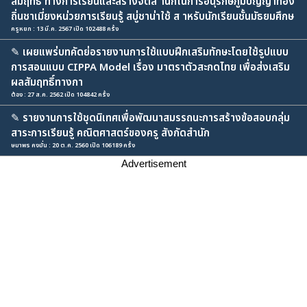
สัมฤทธิ์ ทางการเรียนและสร้างจิตส านึกในการอนุรักษ์ภูมิปัญญาท้อง
ถิ่นชาเมี่ยงหน่วยการเรียนรู้ สบู่ชาน่าใช้ ส าหรับนักเรียนชั้นมัธยมศึกษ
ครูหยก : 13 มี.ค. 2567 เปิด 102488 ครั้ง
✎
เผยแพร่บทคัดย่อรายงานการใช้แบบฝึกเสริมทักษะโดยใช้รูปแบบ
การสอนแบบ CIPPA Model เรื่อง มาตราตัวสะกดไทย เพื่อส่งเสริม
ผลสัมฤทธิ์ทางกา
ต้อง : 27 ส.ค. 2562 เปิด 104842 ครั้ง
✎
รายงานการใช้ชุดนิเทศเพื่อพัฒนาสมรรถนะการสร้างข้อสอบกลุ่ม
สาระการเรียนรู้ คณิตศาสตร์ของครู สังกัดสำนัก
ษมาพร คงมั่น : 20 ต.ค. 2560 เปิด 106189 ครั้ง
Advertisement