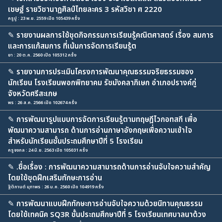
เชษฐ์ รายวิชานาฏศิลป์ไทยละคร 3 รหัสวิชา ศ 2220
ครูปู : 23 พ.ย. 2559 เปิด 105439 ครั้ง
✎
รายงานผลการใช้ชุดกิจกรรมการเรียนรู้คณิตศาสตร์ เรื่อง สมการ
และการแก้สมการ ที่เน้นการจัดการเรียนรู้ต
ยา : 20 ต.ค. 2560 เปิด 105312 ครั้ง
✎
รายงานการประเมินโครงการพัฒนาคุณธรรมจริยธรรมของ
นักเรียน โรงเรียนพอกพิทยาคม รัชมังคลาภิเษก อำเภอปรางค์กู่
จังหวัดศรีสะเกษ
พร : 26 ส.ค. 2566 เปิด 102674 ครั้ง
✎
การพัฒนารูปแบบการจัดการเรียนรู้ตามทฤษฎีไวกอทสกี เพื่อ
พัฒนาความสามารถ ด้านการอ่านภาษาอังกฤษเพื่อความเข้าใจ
สำหรับนักเรียนชั้นประถมศึกษาปีที่ 5 โรงเรียน
ครูจงกล : 24 มิ.ย. 2563 เปิด 105031 ครั้ง
✎
.ชื่อเรื่อง : การพัฒนาความสามารถด้านการอ่านจับใจความสำคัญ
โดยใช้ชุดฝึกเสริมทักษะการอ่าน
ฐิติกานต์ มุทาพร : 26 ม.ค. 2560 เปิด 104919 ครั้ง
✎
การพัฒนาแบบฝึกทักษะการอ่านจับใจความด้วยนิทานคุณธรรม
โดยใช้เทคนิค SQ3R ชั้นประถมศึกษาปีที่ 5 โรงเรียนเทศบาลนาด้วง