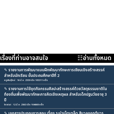
เรื่องที่ท่านอาจสนใจ
☷อ่านทั้งหมด
✎
รายงานการพัฒนาแบบฝึกพัฒนาทักษะการเขียนเชิงสร้างสรรค์
สำหรับนักเรียน ชั้นประถมศึกษาปีที่ 2
ครูพันธุ์ใหม่ : 16 มี.ค. 2559 เปิด 105311 ครั้ง
✎
รายงานการใช้ชุดกิจกรรมศิลปะสร้างสรรค์ด้วยวัสดุธรรมชาติใน
ท้องถิ่นเพื่อพัฒนาทักษะการคิดเชิงเหตุผล สำหรับเด็กปฐมวัยอายุ 3
ปี
kratai : 12 มี.ค. 2563 เปิด 104668 ครั้ง
✎
เอกสารประกอบการสอน เรื่อง ระบำเบ็ดเตล็ด สีนวลออกต้นวร