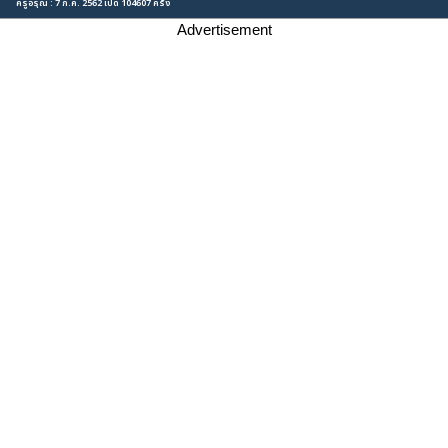
ครูอรุณ : 7 ก.ค. 2562 เปิด 104607 ครั้ง
Advertisement