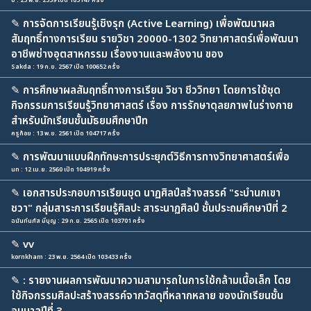
บี : 23 พ.ย. 2559 เปิด 105147 ครั้ง
✎
การจัดการเรียนรู้เชิงรุก (Active Learning) เพื่อพัฒนาผล
สัมฤทธิ์ทางการเรียน รายวิชา 20000-1302 วิทยาศาสตร์เพื่อพัฒนา
อาชีพช่างอุตสาหกรรม เรื่องงานและพลังงาน ของ
Sakda : 19 ก.ย. 2567 เปิด 100652 ครั้ง
✎
การศึกษาผลสัมฤทธิ์ทางการเรียน วิชา ชีววิทยา โดยการใช้ชุด
กิจกรรมการเรียนรู้วิทยาศาสตร์ เรื่อง การรักษาดุลยภาพในร่างกาย
สำหรับนักเรียนชั้นมัธยมศึกษาปีท
ครูก้อย : 13 พ.ย. 2561 เปิด 104717 ครั้ง
✎
การพัฒนาแบบฝึกทักษะการประยุกต์วิธีการทางวิทยาศาสตร์เพื่อ
un : 12 เม.ย. 2560 เปิด 104919 ครั้ง
✎
เอกสารประกอบการเรียนชุด นาฏศิลป์สร้างสรรค์ "ระบำนกเขา
ชวา" กลุ่มสาระการเรียนรู้ศิลปะ สาระนาฏศิลป์ ชั้นประถมศึกษาปีที่ 2
ฉนันท์นภัส มีบุญ : 29 ก.ย. 2565 เปิด 103701 ครั้ง
✎
vv
kornkham : 23 พ.ย. 2564 เปิด 103433 ครั้ง
✎
: รายงานผลการพัฒนาความสามารถในการใช้กล้ามเนื้อเล็ก โดย
ใช้กิจกรรมศิลปะสร้างสรรค์จากวัสดุที่หลากหลาย ของนักเรียนชั้น