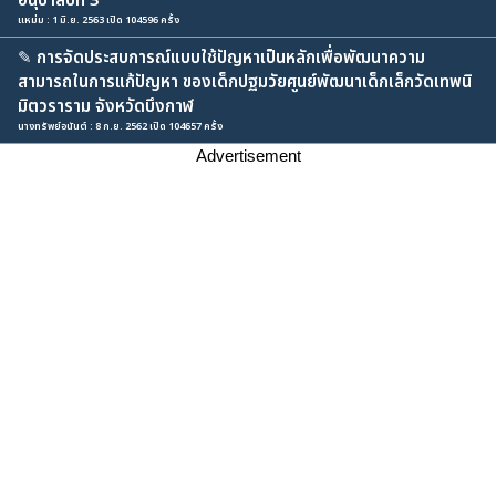
อนุบาลปีที่ 3
แหม่ม : 1 มิ.ย. 2563 เปิด 104596 ครั้ง
✎
การจัดประสบการณ์แบบใช้ปัญหาเป็นหลักเพื่อพัฒนาความ
สามารถในการแก้ปัญหา ของเด็กปฐมวัยศูนย์พัฒนาเด็กเล็กวัดเทพนิ
มิตวราราม จังหวัดบึงกาฬ
นางทรัพย์อนันต์ : 8 ก.ย. 2562 เปิด 104657 ครั้ง
Advertisement