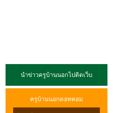
นำข่าวครูบ้านนอกไปติดเว็บ
ครูบ้านนอกดอทคอม