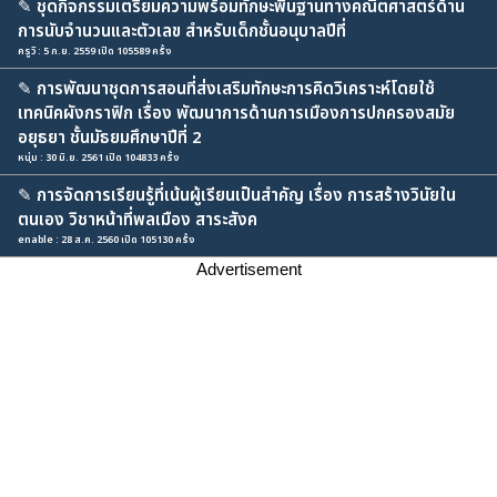
✎
ชุดกิจกรรมเตรียมความพร้อมทักษะพื้นฐานทางคณิตศาสตร์ด้าน
การนับจำนวนและตัวเลข สำหรับเด็กชั้นอนุบาลปีที่
ครูวิ : 5 ก.ย. 2559 เปิด 105589 ครั้ง
✎
การพัฒนาชุดการสอนที่ส่งเสริมทักษะการคิดวิเคราะห์โดยใช้
เทคนิคผังกราฟิก เรื่อง พัฒนาการด้านการเมืองการปกครองสมัย
อยุธยา ชั้นมัธยมศึกษาปีที่ 2
หนุ่ม : 30 มิ.ย. 2561 เปิด 104833 ครั้ง
✎
การจัดการเรียนรู้ที่เน้นผู้เรียนเป็นสำคัญ เรื่อง การสร้างวินัยใน
ตนเอง วิชาหน้าที่พลเมือง สาระสังค
enable : 28 ส.ค. 2560 เปิด 105130 ครั้ง
Advertisement