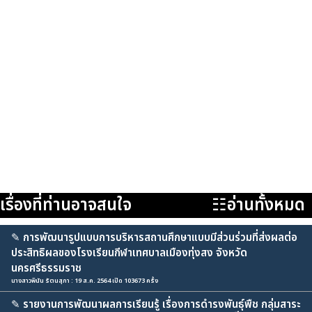
เรื่องที่ท่านอาจสนใจ
☷อ่านทั้งหมด
✎
การพัฒนารูปแบบการบริหารสถานศึกษาแบบมีส่วนร่วมที่ส่งผลต่อ
ประสิทธิผลของโรงเรียนกีฬาเทศบาลเมืองทุ่งสง จังหวัด
นครศรีธรรมราช
นางสาวพินัน รัตนสุภา : 19 ส.ค. 2564 เปิด 103673 ครั้ง
✎
รายงานการพัฒนาผลการเรียนรู้ เรื่องการดำรงพันธุ์พืช กลุ่มสาระ