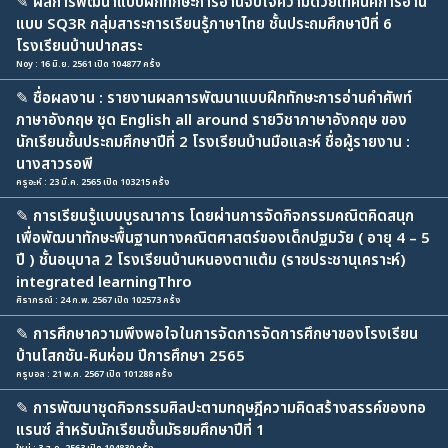
✎
ผลการพัฒนาแบบฝึกทักษะการอ่านจับใจความด้วยเทคนิคการอ่าน
แบบ SQ3R กลุ่มสาระการเรียนรู้ภาษาไทย ชั้นประถมศึกษาปีที่ 6
โรงเรียนบ้านปากสระ
Noy : 16 มิ.ย. 2561 เปิด 104877 ครั้ง
✎
ชื่อผลงาน : รายงานผลการพัฒนาแบบฝึกทักษะการอ่านคำศัพท์
ภาษาอังกฤษ ชุด English all around รายวิชาภาษาอังกฤษ ของ
นักเรียนชั้นประถมศึกษาปีที่ 2 โรงเรียนบ้านมือและห์ ชื่อผู้รายงาน :
นางสาวรอพี
ครูอะห์ : 23 มี.ค. 2565 เปิด 103215 ครั้ง
✎
การเรียนรู้แบบบูรณาการ โดยผ่านการจัดกิจกรรมคณิตคิดสนุก
เพื่อพัฒนาทักษะพื้นฐานทางคณิตศาสตร์ของเด็กปฐมวัย ( อายุ 4 – 5
ปี ) ชั้นอนุบาล 2 โรงเรียนบ้านหนองตาแต้ม (ราชประชานุเคราะห์)
integrated learningThro
ศิราภรณ์ : 24 ก.พ. 2567 เปิด 102573 ครั้ง
✎
การศึกษาความพึงพอใจในการจัดการจัดการศึกษาของโรงเรียน
บ้านโสกชัน-หินห่อม ปีการศึกษา 2565
ครูบอล : 21 พ.ค. 2567 เปิด 101288 ครั้ง
✎
การพัฒนาชุดกิจกรรมศิลปะตามทฤษฎีความคิดสร้างสรรค์ของทอ
แรนซ์ สำหรับนักเรียนชั้นมัธยมศึกษาปีที่ 1