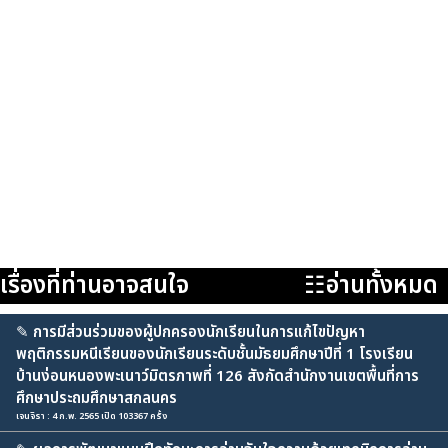
เรื่องที่ท่านอาจสนใจ
☷อ่านทั้งหมด
✎
การมีส่วนร่วมของผู้ปกครองนักเรียนในการแก้ไขปัญหา
พฤติกรรมหนีเรียนของนักเรียนระดับชั้นมัธยมศึกษาปีที่ 1 โรงเรียน
บ้านง่อนหนองพะเนาว์มิตรภาพที่ 126 สังกัดสำนักงานเขตพื้นที่การ
ศึกษาประถมศึกษาสกลนคร
เจนจิรา : 4 ก.พ. 2565 เปิด 103367 ครั้ง