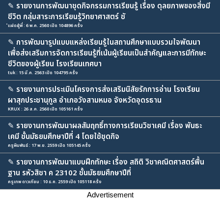
✎
รายงานการพัฒนาชุดกิจกรรมการเรียนรู้ เรื่อง ดุลยภาพของสิ่งมี
ชีวิต กลุ่มสาระการเรียนรู้วิทยาศาสตร์ ชั
ํแฝดผู้พี่ : 6 พ.ค. 2560 เปิด 104896 ครั้ง
✎
การพัฒนารูปแบบแหล่งเรียนรู้ในสถานศึกษาแบบรวมใจพัฒนา
เพื่อส่งเสริมการจัดการเรียนรู้ที่เน้นผู้เรียนเป็นสำคัญและการมีทักษะ
ชีวิตของผู้เรียน โรงเรียนเทศบา
tuk : 15 มี.ค. 2563 เปิด 104795 ครั้ง
✎
รายงานการประเมินโครงการส่งเสริมนิสัยรักการอ่าน โรงเรียน
ผาสุกประชานุกูล อำเภอวังสามหมอ จังหวัดอุดรธาน
KRUX : 26 ส.ค. 2560 เปิด 105161 ครั้ง
✎
รายงานการพัฒนาผลสัมฤทธิ์ทางการเรียนวิชาเคมี เรื่อง พันธะ
เคมี ชั้นมัธยมศึกษาปีที่ 4 โดยใช้ชุดกิจ
ครูพิมพันธ์ : 17 พ.ย. 2559 เปิด 105145 ครั้ง
✎
รายงานการพัฒนาแบบฝึกทักษะ เรื่อง สถิติ วิชาคณิตศาสตร์พื้น
ฐาน รหัวสิชา ค 23102 ชั้นมัธยมศึกษาปีที่
ครูเทพ ดาวเทียม : 10 ธ.ค. 2559 เปิด 105118 ครั้ง
Advertisement