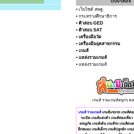
เว็บน่าสนใจ
•
เว็บไซต์ สพฐ.
•
กระทรวงศึกษาธิการ
•
ติวสอบ GED
•
ติวสอบ SAT
•
เครื่องมือวัด
•
เครื่องมืออุตสาหกรรม
•
เกมส์
•
แหล่งรวมเกมส์
•
แหล่งรวมเกมส์
เกมส์ รวมเกมส์สนุกๆ ค
เกมส์
รวมเกมส์
เกมส์แข่งรถ
เกมส์ต่อส
ระเบิด
เกมส์แต่งตัว
เกมส์ท่องเที่ยว
ผจญภัย
เกมส์เต้น
เกมส์รถ
เกมส์ดนต
ฝึกสมอง
เกมส์เด็กๆ
เกมส์ปลูกผัก
เกมส