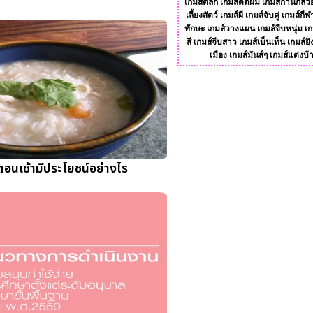
เกมส์ตลก
เกมส์ตัดผม
เกมส์ก้านกล้ว
เลี้ยงสัตว์
เกมส์ผี
เกมส์จับคู่
เกมส์กีฬ
ทักษะ
เกมส์วางแผน
เกมส์จีบหนุ่ม
เก
สี
เกมส์จีบสาว
เกมส์เบ็นเท็น
เกมส์ยิ
เมือง
เกมส์มันส์ๆ
เกมส์แต่งบ้
อนเช้ามีประโยชน์อย่างไร