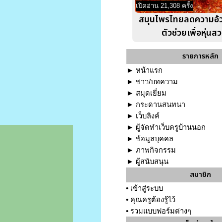
เปิดอ่าน 21,308 ครั้ง
สมุนไพรไทยลดความอ้
ตัวช่วยเพื่อหุ่นส
รายการหลัก
►
หน้าแรก
►
ข่าว/บทความ
►
สมุดเยี่ยม
►
กระดานสนทนา
►
เว็บลิงค์
►
ผู้จัดทำเว็บครูบ้านนอก
►
ข้อมูลบุคคล
►
ภาพกิจกรรม
►
ผู้สนับสนุน
สมาชิก
•
เข้าสู่ระบบ
•
คุณครูต้องรู้ไว้
•
รวมแบบฟอร์มต่างๆ