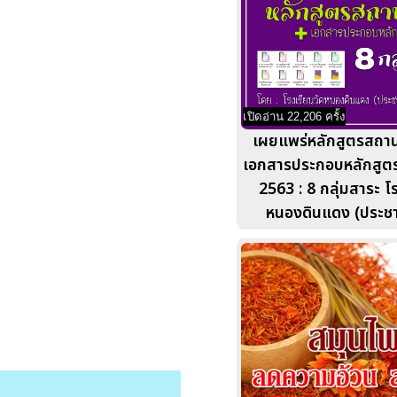
เปิดอ่าน 22,206 ครั้ง
เผยแพร่หลักสูตรสถา
เอกสารประกอบหลักสูต
2563 : 8 กลุ่มสาระ โ
หนองดินแดง (ประชาร