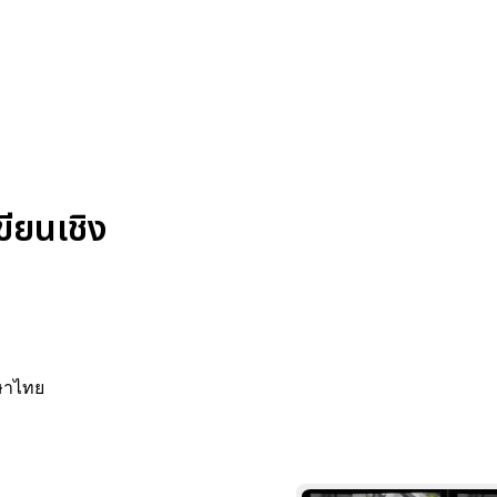
ียนเชิง
าษาไทย