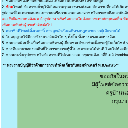
1.
ข้อความของท่านจะขึ้นแสดงโดยอัตโนมัติทันทีที่ได้รับข้อมูล
2.
ห้าม
โพสต์ ข้อความยั่วยุให้เกิดความรุนแรงทางสังคม ข้อความที่ก่อให้เกิดค
รูปภาพที่ไม่เหมาะสมต่อเยาวชนหรือภาพลามกอนาจาร หรือกระทบถึงสถาบันอัน
และรับผิดชอบต่อสังคม ถ้ารูปภาพ หรือข้อความใดส่งผลกระทบต่อบุคคลอื่น ทีมง
เพื่อตามจับตัวผู้กระทำผิดต่อไป
3.
สมาชิกที่โพสต์สิ่งเหล่านี้ อาจถูกดำเนินคดีทางกฎหมายจากผู้เสียหายได้
4.
ไม่อนุญาตให้มีการโฆษณาสินค้าใด ๆ ทั้งสิ้น ทั้งทางตรงและทางอ้อม
5.
ทุกความคิดเห็นเป็นข้อความที่ทางผู้เยี่ยมชมเข้ามาร่วมตั้งกระทู้ในเว็บไซต์ ท
6.
ทางทีมงานขอสงวนสิทธิ์ในการลบกระทู้ที่ไม่เหมาะสมได้ทันที โดยไม่ต้องมีกา
7.
หากพบเห็นรูปภาพ หรือข้อความที่ไม่เหมาะสม กรุณาแจ้งมาที่อีเมล์
kornkh
**
พระราชบัญญัติว่าด้วยการกระทำผิดเกี่ยวกับคอมพิวเตอร์ พ.ศ.๒๕๕๐
**
ขออภัยในคว
มีผู้โพสต์ข้อค
ครูบ้านน
กรุณาเ