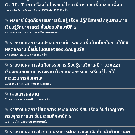
OUTPUT วิชาเครื่องรับโทรทัศน์ โดยวิธีการแบบเพื่อนช่วยเพื่อน
นายศุภชัย จันทรอัมพร : 3 พ.ค. 2565 เปิด 103321 ครั้ง
✎
ผลการใช้ชุดกิจกรรมการเรียนรู้ เรื่อง ปฏิกิริยาเคมี กลุ่มสาระการ
เรียนรู้วิทยาศาสตร์ ชั้นมัธยมศึกษาปีที่ 2
Kru BanBan : 14 ก.พ. 2563 เปิด 104550 ครั้ง
✎
รายงานผลการจัดประสบการณ์การละเล่นพื้นบ้านไทยในภาคใต้ที่มี
ผลต่อความเชื่อมั่นในตนเองของเด็กปฐมวัย
นก : 28 ส.ค. 2559 เปิด 105165 ครั้ง
✎
รายงานผลการจัดกิจกรรมการเรียนรู้รายวิชาเคมี 1 ว30221
เรื่องอะตอมและตารางธาตุ ด้วยชุดกิจกรรมการเรียนรู้โดยใช้
กระบวนการสืบเสาะห
แสงฝาง : 1 ก.ค. 2561 เปิด 104736 ครั้ง
✎
เผยแพร่ผลงาน
ดินสอ : 15 ส.ค. 2560 เปิด 104936 ครั้ง
✎
รายงานผลการใช้เอกสารประกอบการเรียน เรื่อง วันสำคัญทาง
พระพุทธศาสนา ชั้นประถมศึกษาปีที่ 5
เป๋อ : 10 มี.ค. 2560 เปิด 104950 ครั้ง
✎
รายงานผลการประเมินโครงการฝึกอบรมลูกเสือต้นกล้าต้านยาเสพ