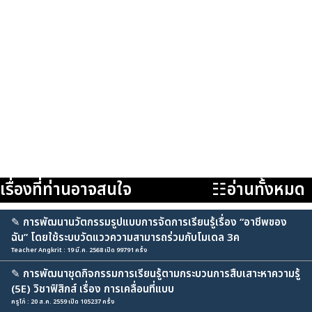
เรื่องที่ท่านอาจสนใจ
☷อ่านทั้งหมด
✎
การพัฒนานวัตกรรมรูปแบบการจัดการเรียนรู้เรื่อง “อาชีพของ
ฉัน” โดยใช้ระบบวัดแววความสามารถร่วมกับโมเดล 3ค
Teacher Angkrit : 19 มี.ค. 2568 เปิด 99791 ครั้ง
✎
การพัฒนาชุดกิจกรรมการเรียนรู้ตามกระบวนการสืบเสาะหาความรู้
(5E) วิชาฟิสิกส์ เรื่อง การเคลื่อนที่แบบ
ครูไก่ : 20 ส.ค. 2559 เปิด 105237 ครั้ง