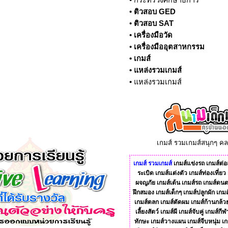
•
กระทรวงศึกษาธิการ
•
ติวสอบ GED
•
ติวสอบ SAT
•
เครื่องมือวัด
•
เครื่องมืออุตสาหกรรม
•
เกมส์
•
แหล่งรวมเกมส์
•
แหล่งรวมเกมส์
เกมส์ รวมเกมส์สนุกๆ ค
เกมส์
รวมเกมส์
เกมส์แข่งรถ
เกมส์ต่อส
ระเบิด
เกมส์แต่งตัว
เกมส์ท่องเที่ยว
ผจญภัย
เกมส์เต้น
เกมส์รถ
เกมส์ดนต
ฝึกสมอง
เกมส์เด็กๆ
เกมส์ปลูกผัก
เกมส
เกมส์ตลก
เกมส์ตัดผม
เกมส์ก้านกล้ว
เลี้ยงสัตว์
เกมส์ผี
เกมส์จับคู่
เกมส์กีฬ
ทักษะ
เกมส์วางแผน
เกมส์จีบหนุ่ม
เก