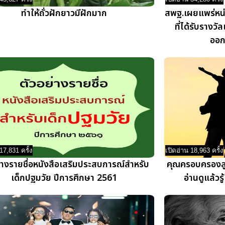
ทำให้ถั่วฝักยาวมีฝักมาก
สพฐ.เผยแพร่หน่
ที่ได้รับรางวั
ออก
17,831 ครั้ง
เปิดอ่าน 18,963 ครั้ง
่างรายชื่อหนังสือเสริมประสบการณ์สำหรับ
คุณครอบครองลูก
เด็กปฐมวัย ปีการศึกษา 2561
อ่านดูแล้วร