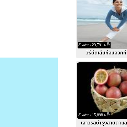
เปิดอ่าน 29,791 ครั้ง
วิธียืดเส้นก่อนออก
เปิดอ่าน 15,898 ครั้ง
เสาวรสบำรุงสายตาแล