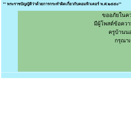
**
พระราชบัญญัติว่าด้วยการกระทำผิดเกี่ยวกับคอมพิวเตอร์ พ.ศ.๒๕๕๐
**
ขออภัยในคว
มีผู้โพสต์ข้อค
ครูบ้านน
กรุณาเ