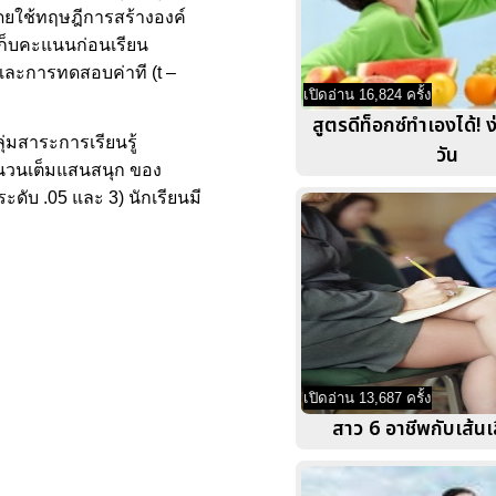
โดยใช้ทฤษฎีการสร้างองค์
ก็บคะแนนก่อนเรียน
น และการทดสอบค่าที (t –
เปิดอ่าน 16,824 ครั้ง
สูตรดีท็อกซ์ทำเองได้! ง
่มสาระการเรียนรู้
วัน
จำนวนเต็มแสนสนุก ของ
ระดับ .05 และ 3) นักเรียนมี
เปิดอ่าน 13,687 ครั้ง
สาว 6 อาชีพกับเส้น