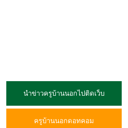
นำข่าวครูบ้านนอกไปติดเว็บ
ครูบ้านนอกดอทคอม